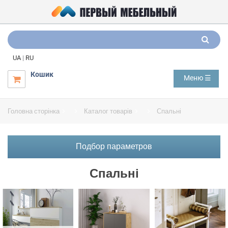
UA
|
RU
Кошик
Меню ☰

Головна сторінка
Каталог товарів
Спальні
Подбор параметров
Спальні