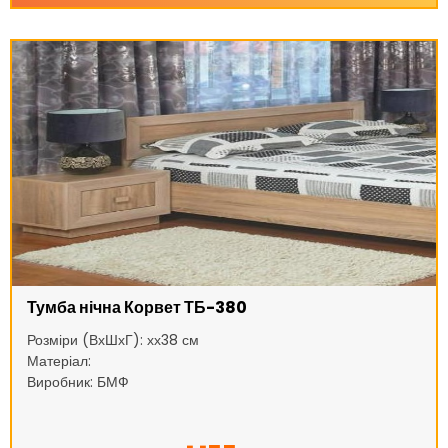
Тумба нічна Корвет ТБ-380
Розміри (ВхШхГ): хх38 см
Матеріал:
Виробник: БМФ