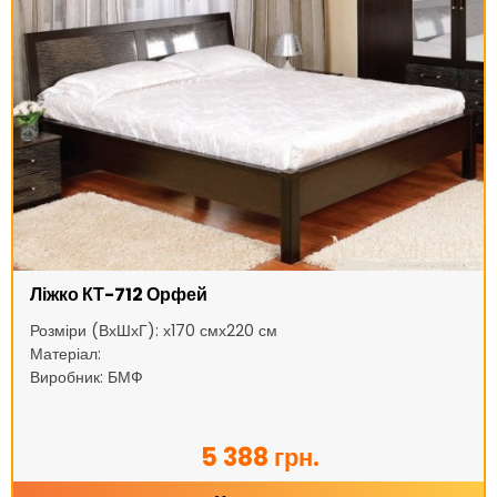
Ліжко КТ-712 Орфей
Розміри (ВхШхГ): х170 смх220 см
Матеріал:
Виробник: БМФ
5 388 грн.