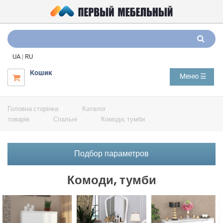
UA
|
RU
Кошик
Меню ☰

Головна сторінка
Каталог
товарів
Спальні
Комоди, тумби
Подбор параметров
Комоди, тумби