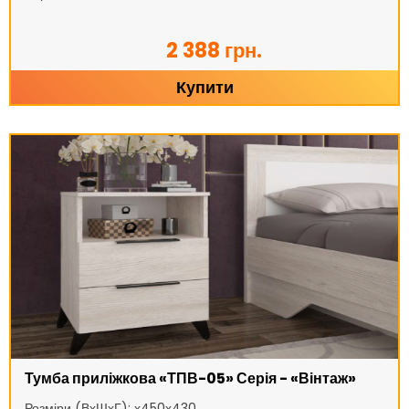
2 388 грн.
Купити
Тумба приліжкова «ТПВ-05» Серія - «Вінтаж»
Розміри (ВхШхГ): х450х430