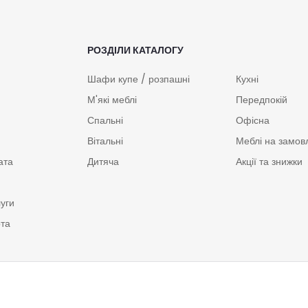
РОЗДІЛИ КАТАЛОГУ
Шафи купе / розпашні
Кухні
М'які меблі
Передпокій
Спальні
Офісна
Вітальні
Меблі на замов
ата
Дитяча
Акції та знижки
луги
рта