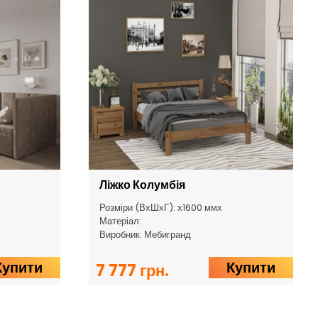
Ліжко Колумбія
Розміри (ВхШхГ): х1600 ммх
Матеріал:
Виробник: Мебигранд
Купити
Купити
7 777 грн.