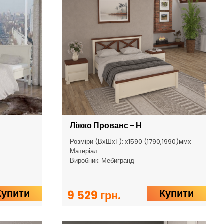
Ліжко Прованс - Н
Розміри (ВхШхГ): х1590 (1790,1990)ммх
Матеріал:
Виробник: Мебигранд
Купити
Купити
9 529 грн.