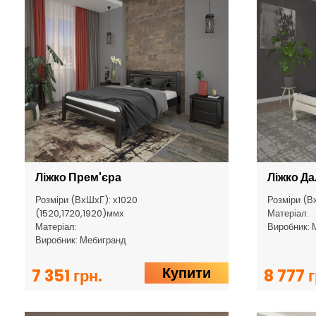
Ліжко Прем'єра
Ліжко Д
Розміри (ВхШхГ): х1020
Розміри (В
(1520,1720,1920)ммх
Матеріал:
Матеріал:
Виробник: 
Виробник: Мебигранд
Купити
7 351 грн.
8 777 г