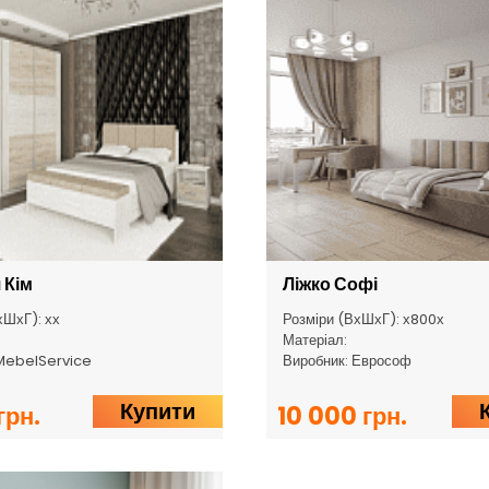
 Кім
Ліжко Софі
хШхГ): хх
Розміри (ВхШхГ): х800х
Матеріал:
 MebelService
Виробник: Еврософ
Купити
грн.
10 000 грн.