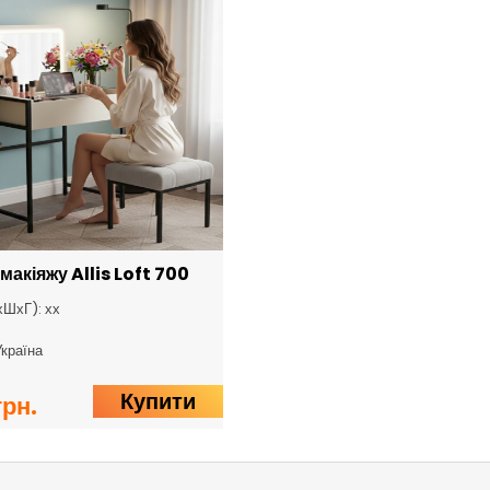
 макіяжу Allis Loft 700
хШхГ): хх
Україна
Купити
грн.