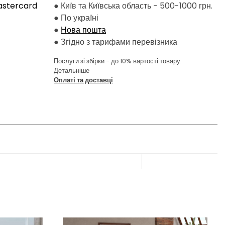
astercard
● Київ та Київська область - 500-1000 грн.
●
По україні
●
Нова пошта
●
Згідно з тарифами перевізника
Послуги зі збірки - до 10% вартості товару.
Детальніше
Оплаті та доставці