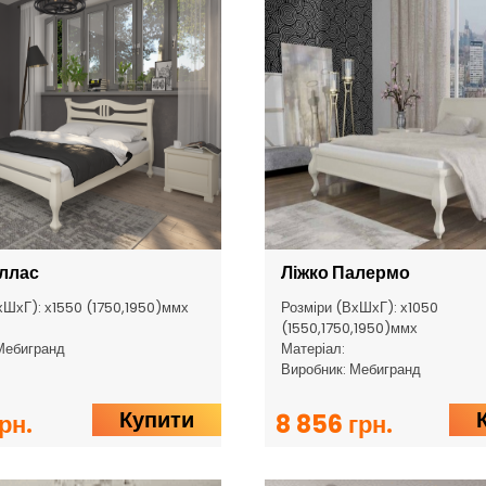
аллас
Ліжко Палермо
хШхГ): х1550 (1750,1950)ммх
Розміри (ВхШхГ): х1050
(1550,1750,1950)ммх
Мебигранд
Матеріал:
Виробник: Мебигранд
Купити
рн.
8 856 грн.