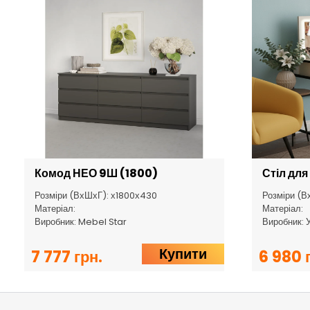
Комод НЕО 9Ш (1800)
Стіл для
Розміри (ВхШхГ): х1800х430
Розміри (В
Матеріал:
Матеріал:
Виробник: Mebel Star
Виробник: 
Купити
7 777 грн.
6 980 