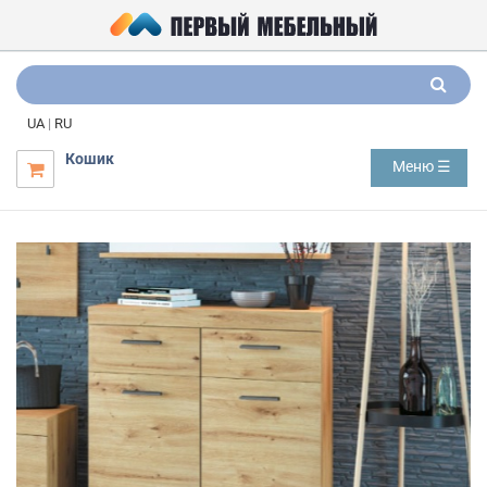
UA
|
RU
Кошик
Меню ☰
