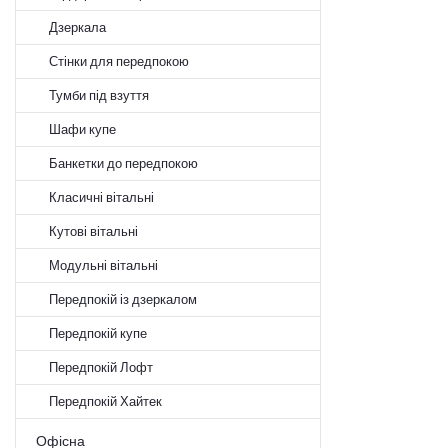
Дзеркала
Стінки для передпокою
Тумби під взуття
Шафи купе
Банкетки до передпокою
Класичні вітальні
Кутові вітальні
Модульні вітальні
Передпокій із дзеркалом
Передпокій купе
Передпокій Лофт
Передпокій Хайтек
Офісна