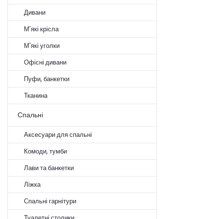
Дивани
М'які крісла
М'які уголки
Офісні дивани
Пуфи, банкетки
Тканина
Спальні
Аксесуари для спальні
Комоди, тумби
Лави та банкетки
Ліжка
Спальні гарнітури
Туалетні столики