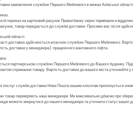
ставки замовлення службою Першого Меблевого в межах Київської області
еказ:
осіб переказ на картковий рахунок Приватбанку через
термінали
и
відділен
рахунок, товар передається до служби доставки. Просимо вас після здійс
вській області:
ласті доставка здійснюється власною службою Першого Меблевого. Вартіст
ість доставки у менеджера). працюючого вантажного ліфта. .
їні:
ється партнерською службою Першого Меблевого до Вашого будинку. Підй
фактом отримання товару. Вартість доставки до вашого міста уточнюйте 
і послуг служби доставки Нова Пошта нашим клієнтам пропонується знижк
ою товар перевіряють наші менеджери. Ми максимально дбаємо про збереж
авжди можете звернутися до нашого менеджера та уточнити статус вашої д