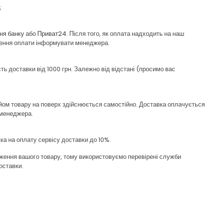
;
ня банку
або
Приват24
. Після того, як оплата надходить на наш
нення оплати інформувати менеджера.
ь доставки від 1000 грн. Залежно від відстані (просимо вас
ом товару на поверх здійснюється самостійно. Доставка оплачується
у менеджера.
а на оплату сервісу доставки до 10%.
ення вашого товару, тому використовуємо перевірені служби
оставки.