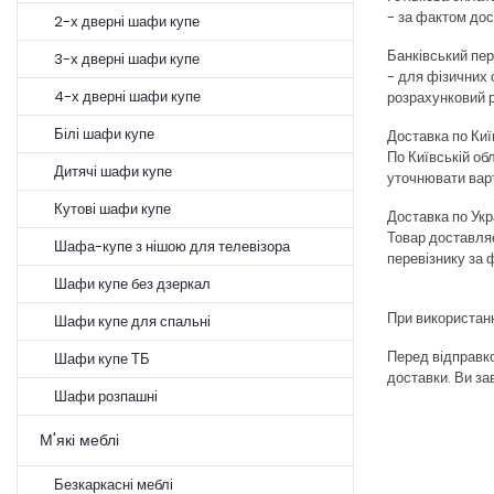
- за фактом до
2-х дверні шафи купе
Банківський пер
3-х дверні шафи купе
- для фізичних 
4-х дверні шафи купе
розрахунковий 
Білі шафи купе
Доставка по Киї
По Київській об
Дитячі шафи купе
уточнювати варт
Кутові шафи купе
Доставка по Укра
Товар доставля
Шафа-купе з нішою для телевізора
перевізнику за 
Шафи купе без дзеркал
При використанн
Шафи купе для спальні
Перед відправк
Шафи купе ТБ
доставки. Ви з
Шафи розпашні
М'які меблі
Безкаркасні меблі