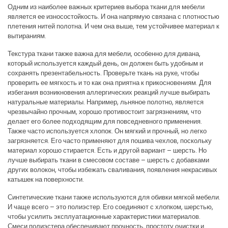
Одним из наиболее важных критериев выбора ткани для мебели
является ее износостойкость. И она напрямую связана с плотностью
плетения нитей полотна. И чем она выше, тем устойчивее материал к
вытираниям.
Текстура ткани также важна для мебели, особенно для дивана,
который используется каждый день, он должен быть удобным и
сохранять презентабельность. Проверьте ткань на руке, чтобы
проверить ее мягкость и то как она приятна к прикосновениям. Для
избегания возникновения аллергических реакций лучше выбирать
натуральные материалы. Например, льняное полотно, является
чрезвычайно прочным, хорошо противостоит загрязнениям, что
делает его более подходящим для повседневного применения.
Также часто используется хлопок. Он мягкий и прочный, но легко
загрязняется. Его часто применяют для пошива чехлов, поскольку
материал хорошо стирается. Есть и другой вариант – шерсть. Но
лучше выбирать ткани в смесовом составе – шерсть с добавками
других волокон, чтобы избежать сваливания, появления некрасивых
катышек на поверхности.
Синтетические ткани также используются для обивки мягкой мебели.
И чаще всего – это полиэстер. Его соединяют с хлопком, шерстью,
чтобы усилить эксплуатационные характеристики материалов.
Смеси полиэстера обеспечивают прочность, простоту очистки и