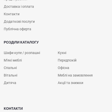
Доставка і оплата
Контакти
Додаткові послуги
Публічна оферта
РОЗДІЛИ КАТАЛОГУ
Шафи купе / розпашні
Кухні
М'які меблі
Передпокій
Спальні
Офісна
Вітальні
Меблі на замовлення
Дитяча
Акції та знижки
КОНТАКТИ