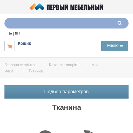
UA
|
RU
Кошик
Меню ☰

Головна сторінка
Каталог товарів
М'які
меблі
Тканина
Подбор параметров
Тканина