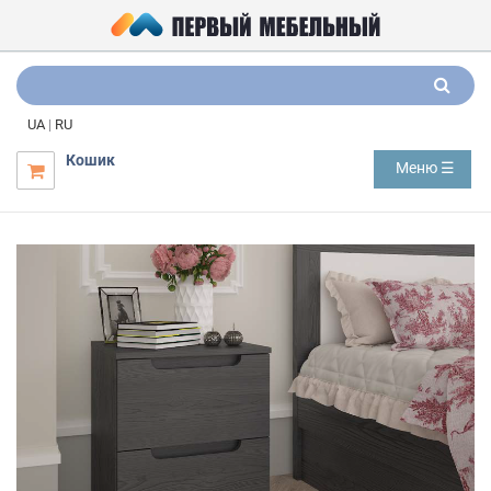
UA
|
RU
Кошик
Меню ☰
