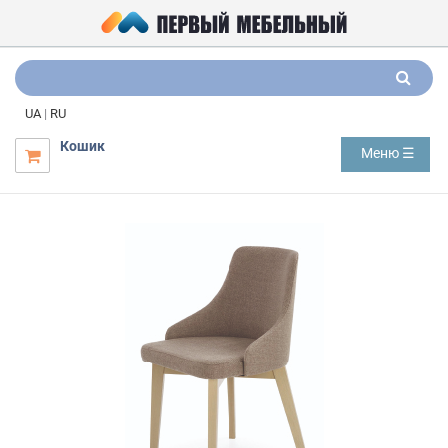
UA
|
RU
Кошик
Меню ☰
