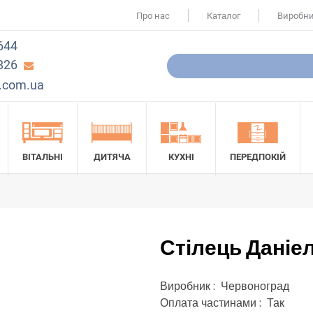
Про нас
Каталог
Виробн
644
826
.com.ua
ВІТАЛЬНІ
ДИТЯЧА
КУХНІ
ПЕРЕДПОКІЙ
Стілець Даніел
Виробник : Червоноград
Оплата частинами : Так