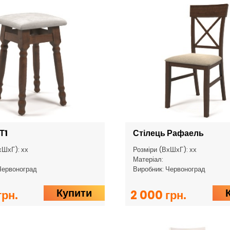
Т1
Стілець Рафаель
хШхГ): хх
Розміри (ВхШхГ): хх
Матеріал:
Червоноград
Виробник: Червоноград
Купити
грн.
2 000 грн.