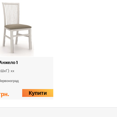
Анжело 1
хШхГ): хх
Червоноград
Купити
грн.