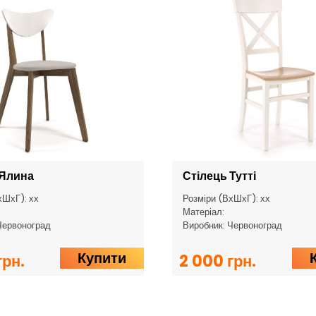
 Ялина
Стілець Тутті
хШхГ): хх
Розміри (ВхШхГ): хх
Матеріал:
Червоноград
Виробник: Червоноград
Купити
грн.
2 000 грн.