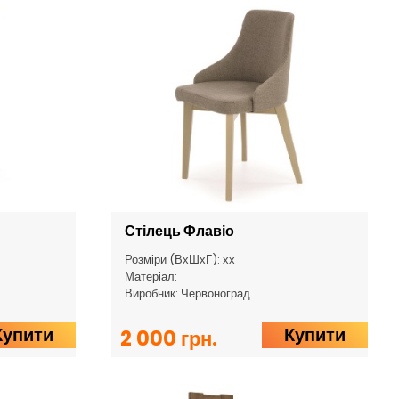
Стілець Флавіо
Розміри (ВхШхГ): хх
Матеріал:
Виробник: Червоноград
Купити
Купити
2 000 грн.