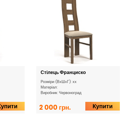
Стілець Франциско
Розміри (ВхШхГ): хх
Матеріал:
Виробник: Червоноград
Купити
Купити
2 000 грн.