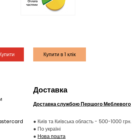
Купити
Купити в 1 клік
Доставка
и
Доставка службою Першого Меблевого
astercard
● Київ та Київська область - 500-1000 грн.
●
По україні
●
Нова пошта