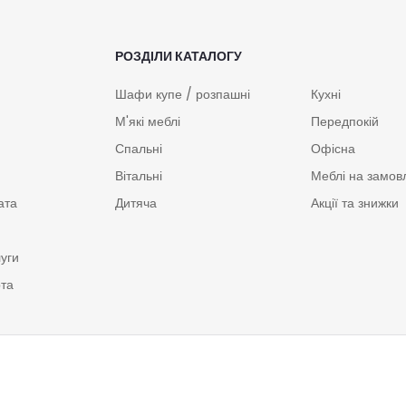
РОЗДІЛИ КАТАЛОГУ
Шафи купе / розпашні
Кухні
М'які меблі
Передпокій
Спальні
Офісна
Вітальні
Меблі на замов
ата
Дитяча
Акції та знижки
луги
рта