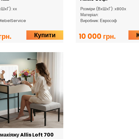
хШхГ): хх
Розміри (ВхШхГ): х800х
Матеріал:
 MebelService
Виробник: Еврософ
Купити
грн.
10 000 грн.
 макіяжу Allis Loft 700