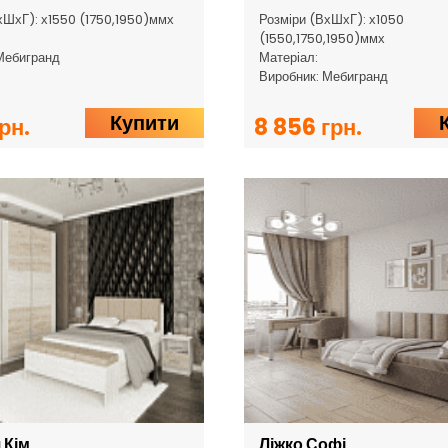
хШхГ): х1550 (1750,1950)ммх
Розміри (ВхШхГ): х1050
(1550,1750,1950)ммх
Мебигранд
Матеріал:
Виробник: Мебигранд
Купити
рн.
8 856 грн.
 Кім
Ліжко Софі