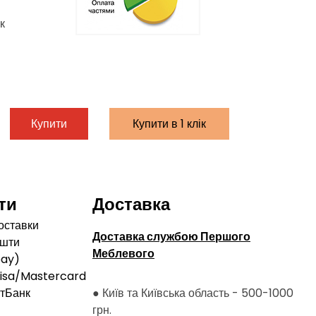
к
Купити
Купити в 1 клік
ти
Доставка
оставки
Доставка службою Першого
ошти
Меблевого
pay)
Visa/Mastercard
атБанк
● Київ та Київська область - 500-1000
грн.