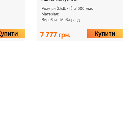
Розміри (ВхШхГ): х1600 ммх
Матеріал:
Виробник: Мебигранд
Купити
Купити
7 777 грн.