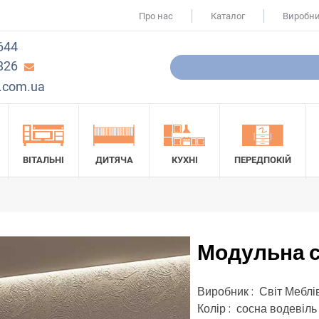
Про нас
Каталог
Виробн
644
826
.com.ua
ВІТАЛЬНІ
ДИТЯЧА
КУХНІ
ПЕРЕДПОКІЙ
Модульна с
Виробник : Світ Меблі
Колір : сосна водевіль