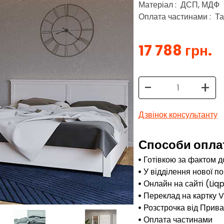
Матеріал : ДСП, МДФ
Оплата частинами : Та
17 788 грн.
-
+
Дзвінок консультанту
Способи опла
Готівкою за фактом д
У відділення нової п
Онлайн на сайті (Liq
Переклад на картку 
Розстрочка від Прив
Оплата частинами