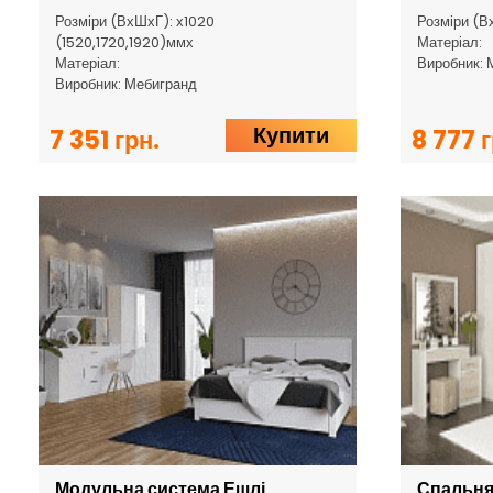
Розміри (ВхШхГ): х1020
Розміри (В
(1520,1720,1920)ммх
Матеріал:
Матеріал:
Виробник: 
Виробник: Мебигранд
Купити
7 351 грн.
8 777 г
Модульна система Ешлі
Спальня