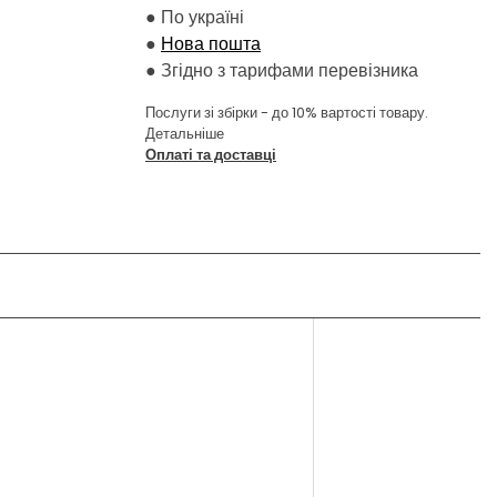
●
По україні
●
Нова пошта
●
Згідно з тарифами перевізника
Послуги зі збірки - до 10% вартості товару.
Детальніше
Оплаті та доставці