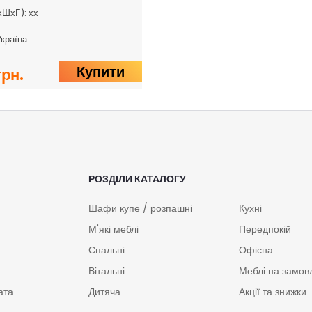
хШхГ): хх
Україна
Купити
грн.
РОЗДІЛИ КАТАЛОГУ
Шафи купе / розпашні
Кухні
М'які меблі
Передпокій
Спальні
Офісна
Вітальні
Меблі на замов
ата
Дитяча
Акції та знижки