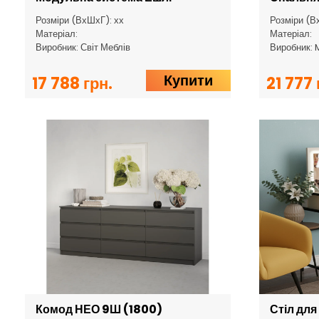
Розміри (ВхШхГ): хх
Розміри (В
Матеріал:
Матеріал:
Виробник: Світ Меблів
Виробник:
Купити
17 788 грн.
21 777 
Комод НЕО 9Ш (1800)
Стіл для