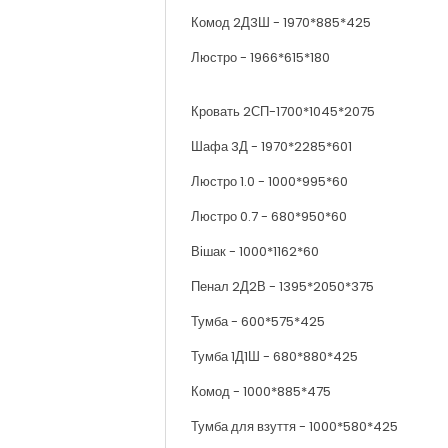
Комод 2Д3Ш - 1970*885*425
Люстро - 1966*615*180
Кровать 2СП-1700*1045*2075
Шафа 3Д - 1970*2285*601
Люстро 1.0 - 1000*995*60
Люстро 0.7 - 680*950*60
Вішак - 1000*1162*60
Пенал 2Д2В - 1395*2050*375
Тумба - 600*575*425
Тумба 1Д1Ш - 680*880*425
Комод - 1000*885*475
Тумба для взуття - 1000*580*425