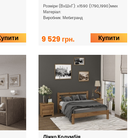
Розміри (ВхШхГ): х1590 (1790,1990)ммх
Матеріал:
Виробник: Мебигранд
Купити
Купити
9 529 грн.
Ліжко Колумбія