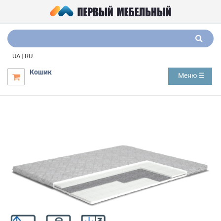
UA
|
RU
Кошик
Меню ☰
