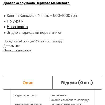
Доставка службою Першого Меблевого
● Київ та Київська область - 500-1000 грн.
●
По україні
●
Нова пошта
●
Згідно з тарифами перевізника
Послуги зі збірки - до 10% вартості товару.
Детальніше
Оплаті та доставці
Опис
Відгуки (0 шт.)
Характеристики:
Наповнення:
Чохол із стьобаного жаккарда
Ультратонкий матрац
Пінополіуретан високої