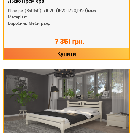
Ліжко Прем'єра
Розміри (ВхШхГ): х1020 (1520,1720,1920)ммх
Матеріал:
Виробник: Мебигранд
7 351 грн.
Купити