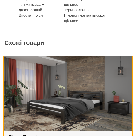
Тип матраца –
щільності
двосторонній
Термоволокно
Висота – 5 см
Пінополіуретан високої
щільності
Схожі товари