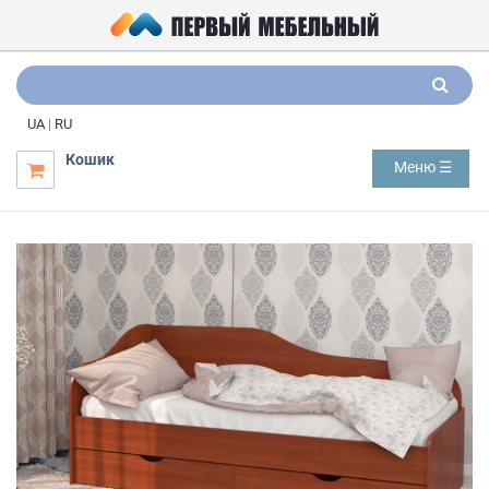
UA
|
RU
Кошик
Меню ☰
