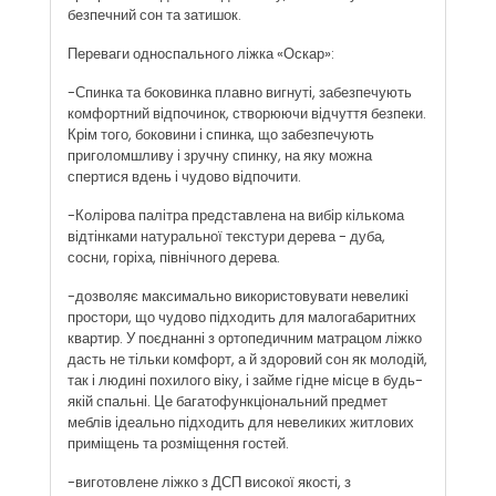
безпечний сон та затишок.
Переваги односпального ліжка «Оскар»:
-Спинка та боковинка плавно вигнуті, забезпечують
комфортний відпочинок, створюючи відчуття безпеки.
Крім того, боковини і спинка, що забезпечують
приголомшливу і зручну спинку, на яку можна
спертися вдень і чудово відпочити.
-Колірова палітра представлена ​​на вибір кількома
відтінками натуральної текстури дерева - дуба,
сосни, горіха, північного дерева.
-дозволяє максимально використовувати невеликі
простори, що чудово підходить для малогабаритних
квартир. У поєднанні з ортопедичним матрацом ліжко
дасть не тільки комфорт, а й здоровий сон як молодій,
так і людині похилого віку, і займе гідне місце в будь-
якій спальні. Це багатофункціональний предмет
меблів ідеально підходить для невеликих житлових
приміщень та розміщення гостей.
-виготовлене ліжко з ДСП високої якості, з