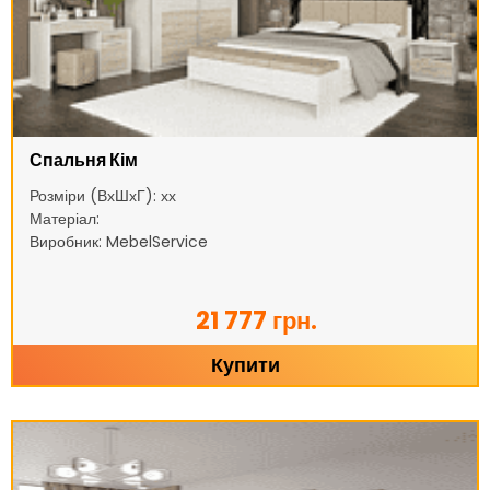
Спальня Кім
Розміри (ВхШхГ): хх
Матеріал:
Виробник: MebelService
21 777 грн.
Купити