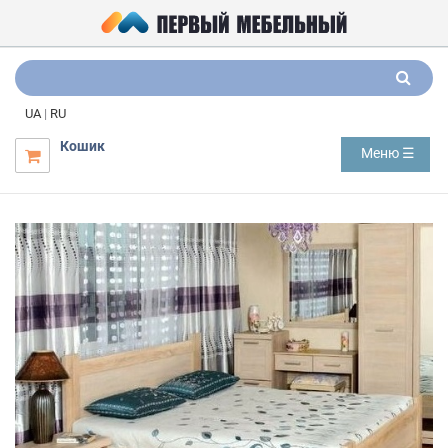
UA
|
RU
Кошик
Меню ☰
