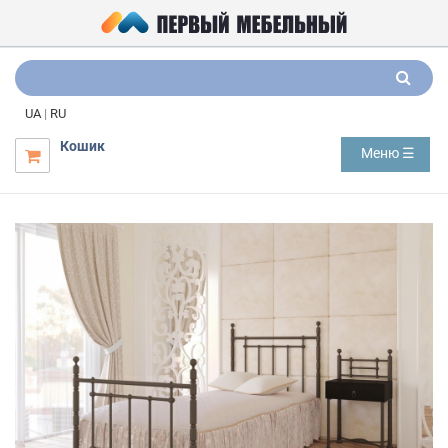
UA
|
RU
Кошик
Меню ☰
