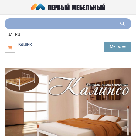
UA
|
RU
Кошик
Меню ☰
