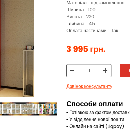
Матеріал : під замовлення
Ширина : 100
Висота : 220
Глибина : 45
Оплата частинами : Так
3 995 грн.
-
+
Дзвінок консультанту
Способи оплати
Готівкою за фактом доставк
У відділення нової пошти
Онлайн на сайті (Liqpay)