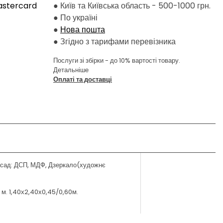
astercard
● Київ та Київська область - 500-1000 грн.
●
По україні
●
Нова пошта
●
Згідно з тарифами перевізника
Послуги зі збірки - до 10% вартості товару.
Детальніше
Оплаті та доставці
 Фасад: ДСП, МДФ, Дзеркало(художнє
0 м. 1,40х2,40х0,45/0,60м.