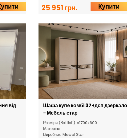
Купити
Купити
25 951 грн.
ння від
Шафа купе комбі 37+дсп дзеркало
- Мебель стар
Розміри (ВхШхГ): х1700х600
Матеріал:
Виробник: Mebel Star