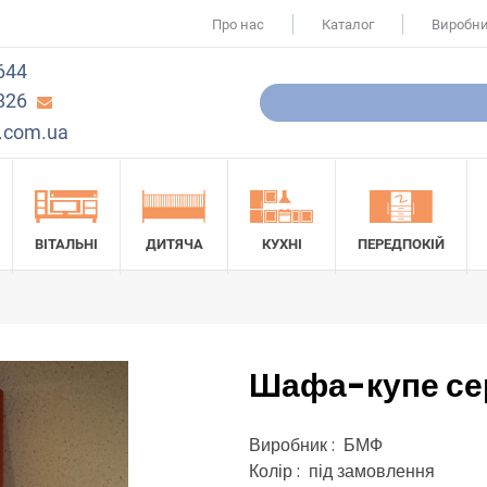
Про нас
Каталог
Виробн
644
826
.com.ua
ВІТАЛЬНІ
ДИТЯЧА
КУХНІ
ПЕРЕДПОКІЙ
Шафа-купе сер
Виробник : БМФ
Колір : під замовлення