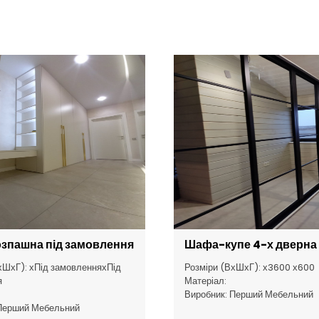
зпашна під замовлення
Шафа-купе 4-х дверна
хШхГ): хПід замовленняхПід
Розміри (ВхШхГ): х3600 х600
я
Матеріал:
Виробник: Перший Мебельний
 Перший Мебельний