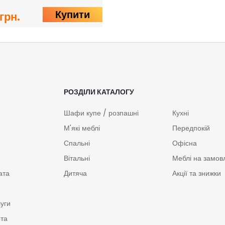
Купити
грн.
РОЗДІЛИ КАТАЛОГУ
Шафи купе / розпашні
Кухні
М'які меблі
Передпокій
Спальні
Офісна
Вітальні
Меблі на замов
ата
Дитяча
Акції та знижки
луги
рта