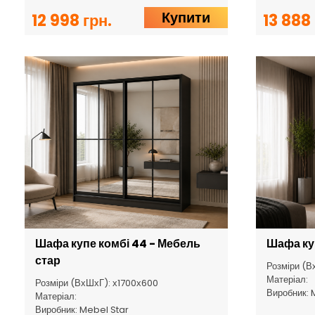
Купити
12 998 грн.
13 888 
Шафа купе комбі 44 - Мебель
Шафа куп
стар
Розміри (В
Матеріал:
Розміри (ВхШхГ): х1700х600
Виробник: 
Матеріал:
Виробник: Mebel Star