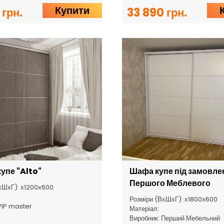
Купити
 грн.
33 890 грн.
упе "Alto"
Шафа купе під замовле
Першого Меблевого
хШхГ): х1200х600
Розміри (ВхШхГ): х1800х600
VIP master
Матеріал:
Виробник: Перший Мебельний