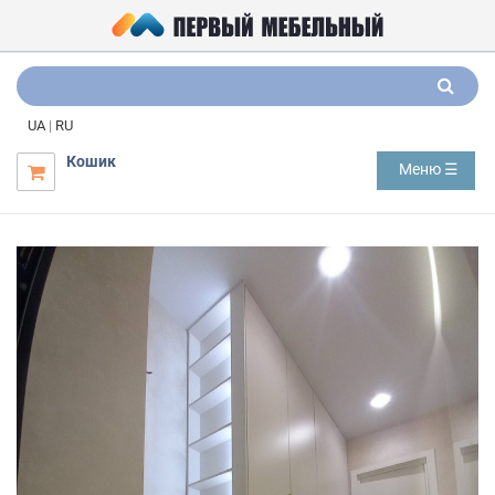
UA
|
RU
Кошик
Меню ☰
