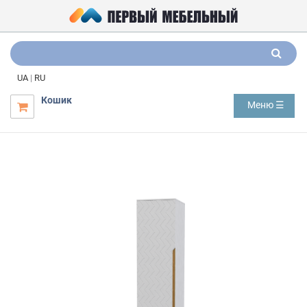
UA
|
RU
Кошик
Меню ☰
