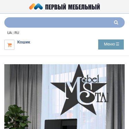
UA
|
RU
Кошик
Меню ☰
