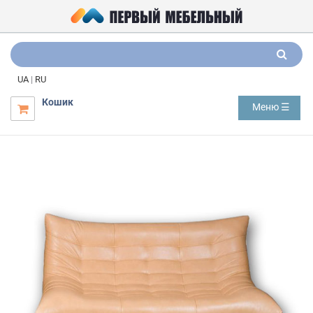
UA
|
RU
Кошик
Меню ☰
