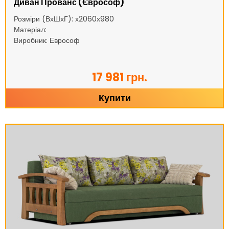
Диван Прованс (Єврософ)
Розміри (ВхШхГ): х2060х980
Матеріал:
Виробник: Еврософ
17 981 грн.
Купити