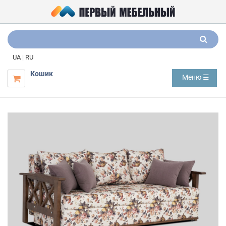
UA
|
RU
Кошик
Меню ☰
