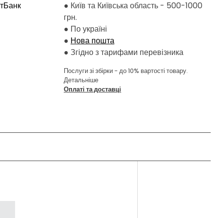
атБанк
● Київ та Київська область - 500-1000
грн.
●
По україні
●
Нова пошта
●
Згідно з тарифами перевізника
Послуги зі збірки - до 10% вартості товару.
Детальніше
Оплаті та доставці