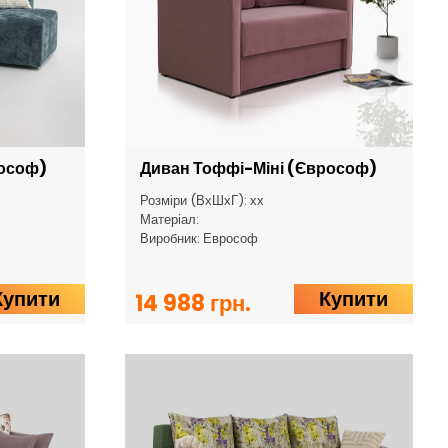
рософ)
Диван Тоффі-Міні (Єврософ)
Розміри (ВхШхГ): хх
Матеріал:
Виробник: Еврософ
Купити
Купити
14 988 грн.