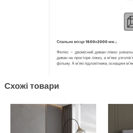
Спальне місце 1600х2000 мм.;
Фелікс – двомісний диван-ліжко унікал
диван на просторе ліжко, а м'яке узголі
фільму. А м'які підлокітники, оснащені м
Схожі товари