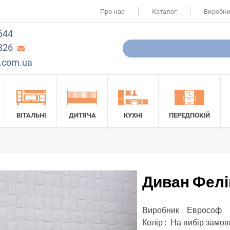
Про нас
Каталог
Виробн
644
826
.com.ua
ВІТАЛЬНІ
ДИТЯЧА
КУХНІ
ПЕРЕДПОКІЙ
Диван Фелі
Виробник : Еврософ
Колір : На вибір замо