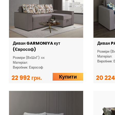
Диван GARMONIYA кут
Диван P
(Єврософ)
Розміри (В
Матеріал:
Розміри (ВхШхГ): хх
Виробник: 
Матеріал:
Виробник: Еврософ
Купити
22 992 грн.
20 224