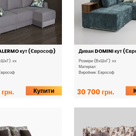
ALERMO кут (Єврософ)
Диван DOMINI кут (Єв
хШхГ): хх
Розміри (ВхШхГ): хх
Матеріал:
Еврософ
Виробник: Еврософ
Купити
 грн.
30 700 грн.