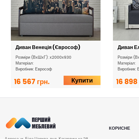
Диван Венеція (Єврософ)
Диван Е
Розміри (ВхШхГ): х2000х930
Розміри (В
Матеріал:
Матеріал:
Виробник: Еврософ
Виробник: 
Купити
16 567 грн.
16 898 
КОРИСНЕ
Адреса: м. Біла Церква, вул. Кагарлицька 28