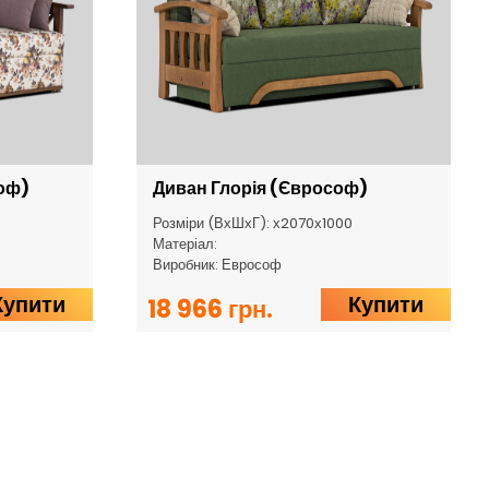
оф)
Диван Глорія (Єврософ)
Розміри (ВхШхГ): х2070х1000
Матеріал:
Виробник: Еврософ
Купити
Купити
18 966 грн.