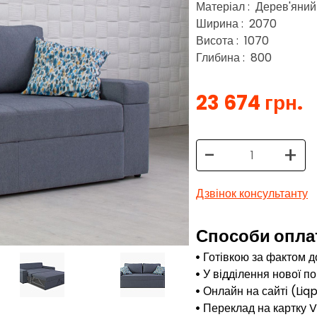
Матеріал : Дерев'яний 
Ширина : 2070
Висота : 1070
Глибина : 800
23 674 грн.
-
+
Дзвінок консультанту
Способи опла
Готівкою за фактом д
У відділення нової п
Онлайн на сайті (Liq
Переклад на картку 