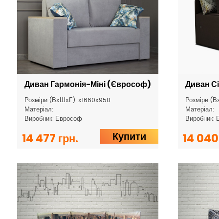
Диван Гармонія-Міні (Єврософ)
Диван С
Розміри (ВхШхГ): х1660х950
Розміри (В
Матеріал:
Матеріал:
Виробник: Еврософ
Виробник: 
Купити
14 477 грн.
14 040