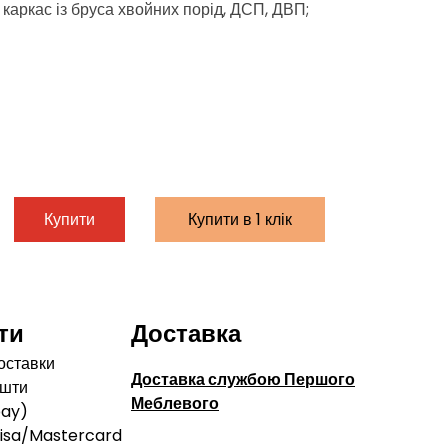
каркас із бруса хвойних порід, ДСП, ДВП;
Купити
Купити в 1 клік
ти
Доставка
оставки
Доставка службою Першого
ошти
Меблевого
pay)
Visa/Mastercard