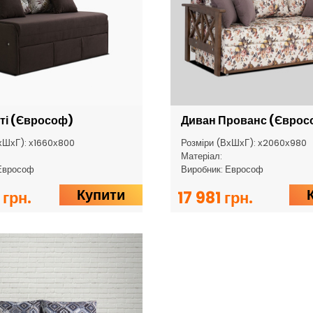
іті (Єврософ)
Диван Прованс (Єврос
хШхГ): х1660х800
Розміри (ВхШхГ): х2060х980
Матеріал:
Еврософ
Виробник: Еврософ
Купити
 грн.
17 981 грн.