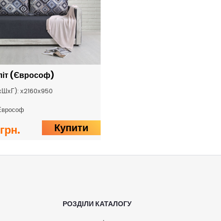
літ (Єврософ)
хШхГ): х2160х950
Еврософ
Купити
грн.
РОЗДІЛИ КАТАЛОГУ