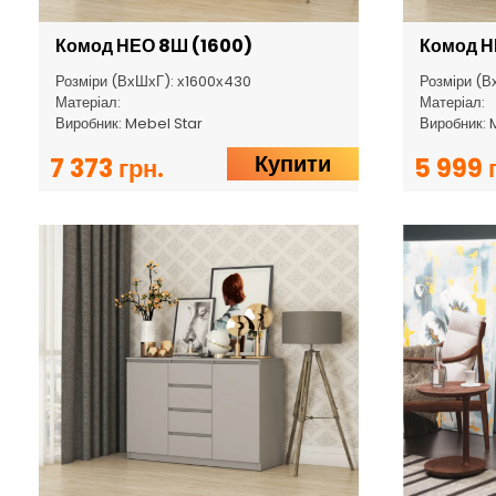
Комод НЕО 8Ш (1600)
Комод Н
Розміри (ВхШхГ): х1600х430
Розміри (В
Матеріал:
Матеріал:
Виробник: Mebel Star
Виробник: 
Купити
7 373 грн.
5 999 