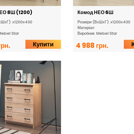
ЕО 8Ш (1200)
Комод НЕО 6Ш
хШхГ): х1200х430
Розміри (ВхШхГ): х1200х430
Матеріал:
Mebel Star
Виробник: Mebel Star
Купити
грн.
4 988 грн.