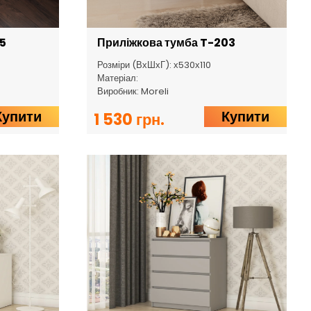
5
Приліжкова тумба T-203
Розміри (ВхШхГ): х530х110
Матеріал:
Виробник: Moreli
Купити
Купити
1 530 грн.