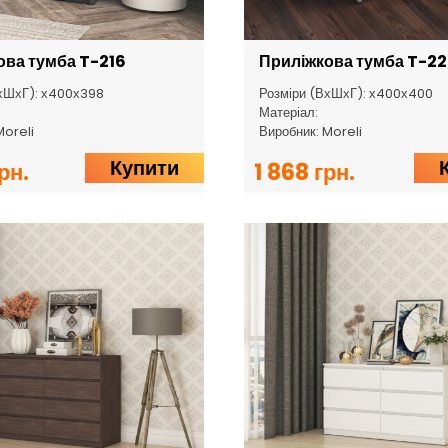
ова тумба T-216
Приліжкова тумба T-22
хШхГ): х400х398
Розміри (ВхШхГ): х400х400
Матеріал:
Moreli
Виробник: Moreli
Купити
рн.
1 868 грн.