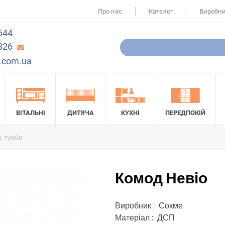
Про нас
Каталог
Виробн
644
826
.com.ua
ВІТАЛЬНІ
ДИТЯЧА
КУХНІ
ПЕРЕДПОКІЙ
, тумби
Комод Невіо
Виробник : Сокме
Матеріал : ДСП