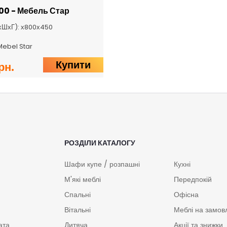
00 - Мебель Стар
хШхГ): х800х450
Mebel Star
Купити
рн.
РОЗДІЛИ КАТАЛОГУ
Шафи купе / розпашні
Кухні
М'які меблі
Передпокій
Спальні
Офісна
Вітальні
Меблі на замов
ата
Дитяча
Акції та знижки