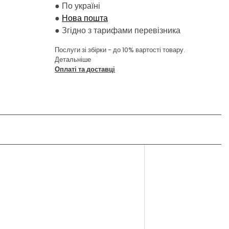
●
По україні
●
Нова пошта
●
Згідно з тарифами перевізника
Послуги зі збірки - до 10% вартості товару.
Детальніше
Оплаті та доставці