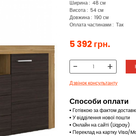
Ширина : 48 см
Висота : 54 см
Довжина : 190 см
Оплата частинами : Так
5 392 грн.
-
+
Дзвінок консультанту
Способи оплати
Готівкою за фактом доставк
У відділення нової пошти
Онлайн на сайті (Liqpay)
Переклад на картку Visa/M