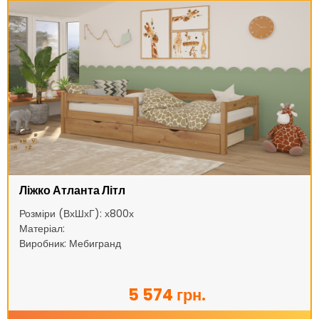
Ліжко Атланта Літл
Розміри (ВхШхГ): х800х
Матеріал:
Виробник: Мебигранд
5 574 грн.