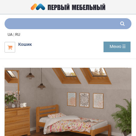
UA
|
RU
Кошик
Меню ☰
