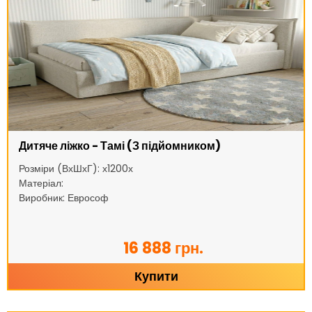
Дитяче ліжко - Тамі (З підйомником)
Розміри (ВхШхГ): х1200х
Матеріал:
Виробник: Еврософ
16 888 грн.
Купити