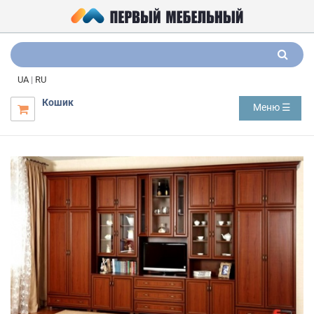
UA
|
RU
Кошик
Меню ☰
