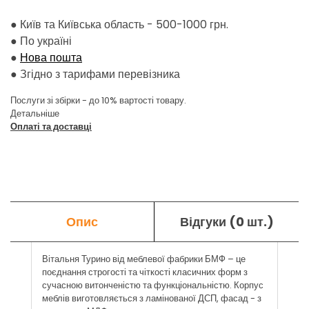
● Київ та Київська область - 500-1000 грн.
●
По україні
●
Нова пошта
●
Згідно з тарифами перевізника
Послуги зі збірки - до 10% вартості товару.
Детальніше
Оплаті та доставці
Опис
Відгуки (0 шт.)
Вітальня Турино від меблевої фабрики БМФ – це
поєднання строгості та чіткості класичних форм з
сучасною витонченістю та функціональністю. Корпус
меблів виготовляється з ламінованої ДСП, фасад - з