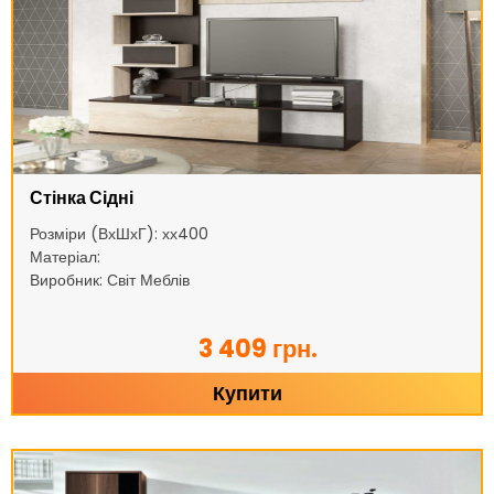
Стінка Сідні
Розміри (ВхШхГ): хх400
Матеріал:
Виробник: Світ Меблів
3 409 грн.
Купити