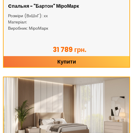
Cпальня - "Бартон" МіроМарк
Розміри (ВхШхГ): хх
Матеріал:
Виробник: МіроМарк
31 789 грн.
Купити