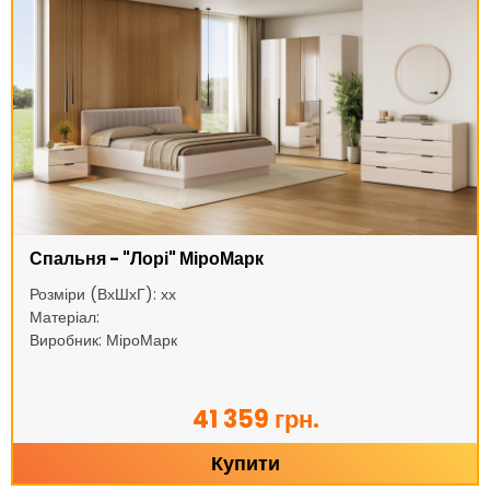
Спальня - "Лорі" МіроМарк
Розміри (ВхШхГ): хх
Матеріал:
Виробник: МіроМарк
41 359 грн.
Купити