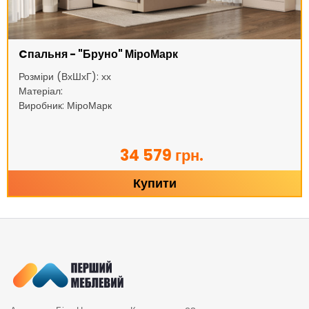
Cпальня - "Бруно" МіроМарк
Розміри (ВхШхГ): хх
Матеріал:
Виробник: МіроМарк
34 579 грн.
Купити