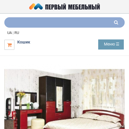
UA
|
RU
Кошик
Меню ☰
