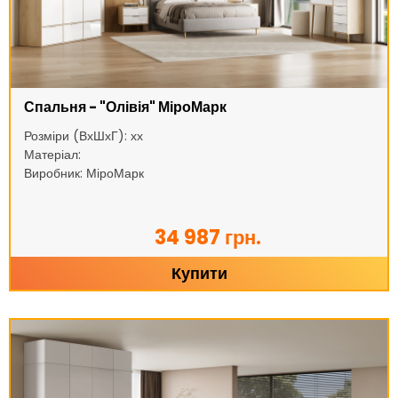
Спальня - "Олівія" МіроМарк
Розміри (ВхШхГ): хх
Матеріал:
Виробник: МіроМарк
34 987 грн.
Купити