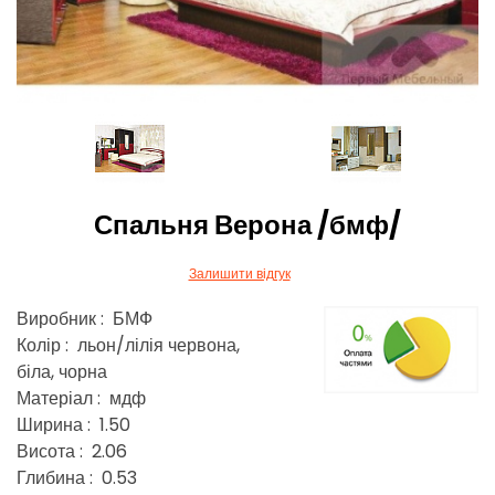
Спальня Верона /бмф/
Залишити відгук
Виробник : БМФ
Колір : льон/лілія червона,
біла, чорна
Матеріал : мдф
Ширина : 1.50
Висота : 2.06
Глибина : 0.53