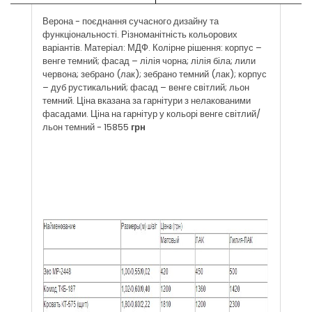
Верона - поєднання сучасного дизайну та
функціональності. Різноманітність кольорових
варіантів. Матеріал: МДФ. Колірне рішення: корпус –
венге темний; фасад – лілія чорна; лілія біла; лили
червона; зебрано (лак); зебрано темний (лак); корпус
– дуб рустикальний; фасад – венге світлий; льон
темний. Ціна вказана за гарнітури з нелакованими
фасадами. Ціна на гарнітур у кольорі венге світлий/
льон темний - 15855
грн