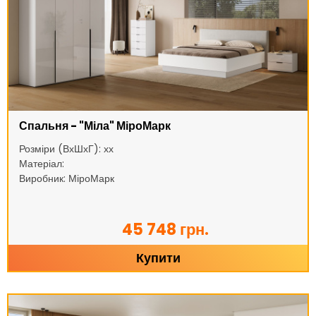
Спальня - "Міла" МіроМарк
Розміри (ВхШхГ): хх
Матеріал:
Виробник: МіроМарк
45 748 грн.
Купити