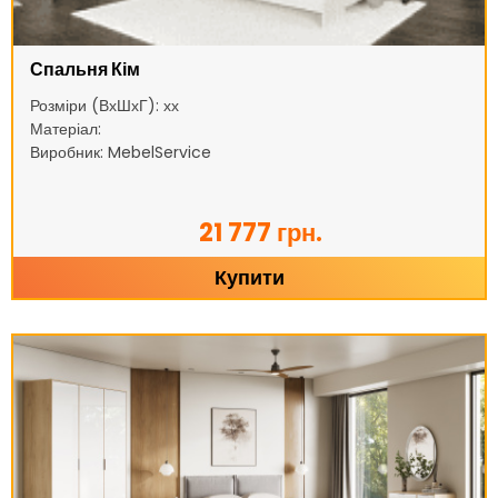
Спальня Кім
Розміри (ВхШхГ): хх
Матеріал:
Виробник: MebelService
21 777 грн.
Купити