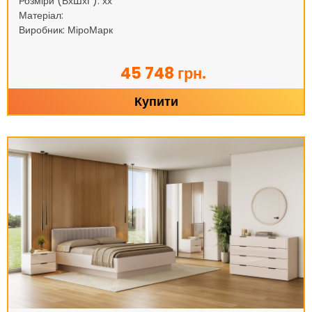
Розміри (ВхШхГ): хх
Матеріал:
Виробник: МіроМарк
45 748 грн.
Купити