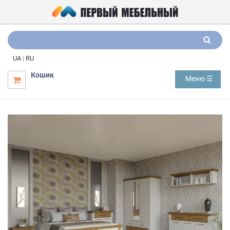
UA
|
RU
Кошик
Меню ☰
