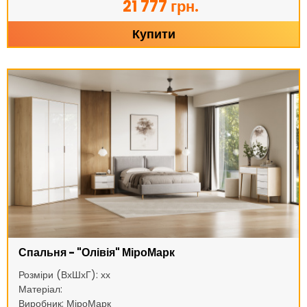
21 777 грн.
Купити
Спальня - "Олівія" МіроМарк
Розміри (ВхШхГ): хх
Матеріал:
Виробник: МіроМарк