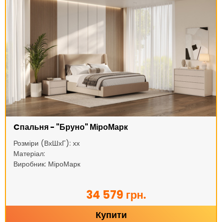
Cпальня - "Бруно" МіроМарк
Розміри (ВхШхГ): хх
Матеріал:
Виробник: МіроМарк
34 579 грн.
Купити