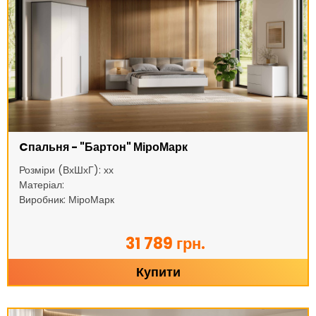
Cпальня - "Бартон" МіроМарк
Розміри (ВхШхГ): хх
Матеріал:
Виробник: МіроМарк
31 789 грн.
Купити