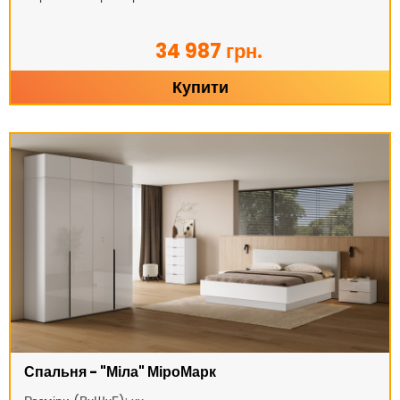
34 987 грн.
Купити
Спальня - "Міла" МіроМарк