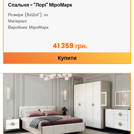
Спальня - "Лорі" МіроМарк
Розміри (ВхШхГ): хх
Матеріал:
Виробник: МіроМарк
41 359 грн.
Купити