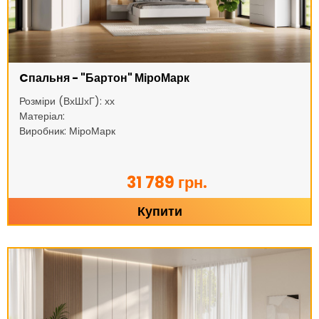
Cпальня - "Бартон" МіроМарк
Розміри (ВхШхГ): хх
Матеріал:
Виробник: МіроМарк
31 789 грн.
Купити