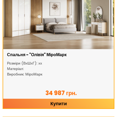
Спальня - "Олівія" МіроМарк
Розміри (ВхШхГ): хх
Матеріал:
Виробник: МіроМарк
34 987 грн.
Купити