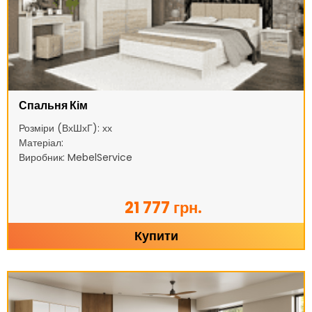
Спальня Кім
Розміри (ВхШхГ): хх
Матеріал:
Виробник: MebelService
21 777 грн.
Купити