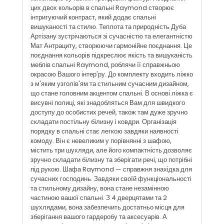
цих двох кольорів в спальні Raymond створює
інтригуючий контраст, який додає спальні
вишуканості та стилю. Теплота та природність Дуба
Артізану зустрічаються зі сучасністю та елегантністю
Мат Антрациту, створюючи гармонійне поєднання. Це
поєднання кольорів підкреслює якість та вишуканість
меблів спальні Raymond, роблячи її справжньою
окрасою Вашого інтер'ру. До комплекту входить ліжко
з м'яким узголів'ям та стильним сучасним дизайном,
що стане головним акцентом спальні. В основі ліжка є
висувні полиці, які знадобляться Вам для швидкого
доступу до особистих речей, також там дуже зручно
складати постільну білизну і ковдри. Організація
порядку в спальні стає легкою завдяки наявності
комоду. Він є невеликим у порівнянні з шафою,
містить три шухляди, але його компактність дозволяє
зручно складати білизну та зберігати речі, що потрібні
під рукою. Шафа Raymond — справжня знахідка для
сучасних господинь. Завдяки своїй функціональності
та стильному дизайну, вона стане незамінною
частиною вашої спальні. З 4 дверцятами та 2
шухлядами, вона забезпечить достатньо місця для
зберігання вашого гардеробу та аксесуарів. А