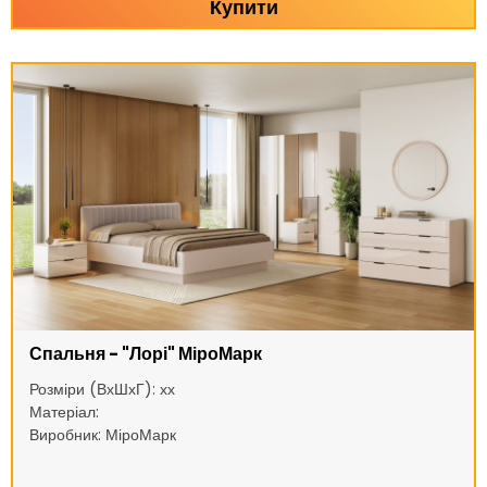
Купити
Спальня - "Лорі" МіроМарк
Розміри (ВхШхГ): хх
Матеріал:
Виробник: МіроМарк