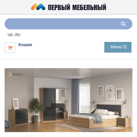
UA
|
RU
Кошик
Меню ☰
