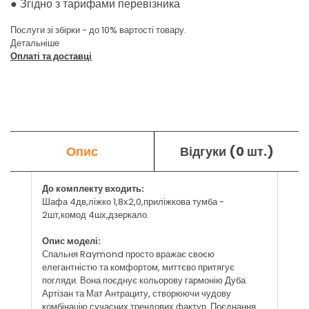
●
Згідно з тарифами перевізника
Послуги зі збірки - до 10% вартості товару.
Детальніше
Оплаті та доставці
Опис
Відгуки (0 шт.)
До комплекту входить:
Шафа 4дв,ліжко 1,8х2,0,приліжкова тумба -
2шт,комод 4шх,дзеркало.
Опис моделі:
Спальня Raymond просто вражає своєю
елегантністю та комфортом, миттєво притягує
погляди. Вона поєднує кольорову гармонію Дуба
Артізан та Мат Антрациту, створюючи чудову
комбінацію сучасних трендових фактур. Поєднання