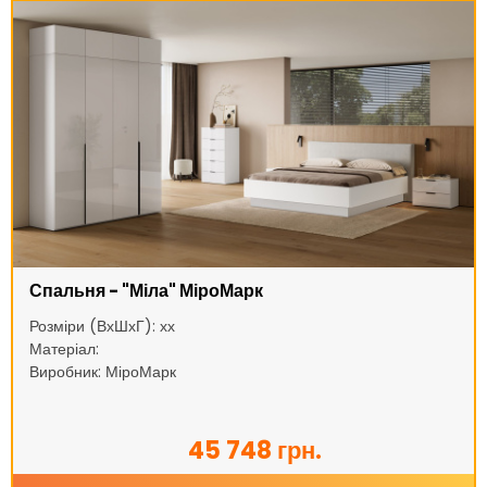
Спальня - "Міла" МіроМарк
Розміри (ВхШхГ): хх
Матеріал:
Виробник: МіроМарк
45 748 грн.