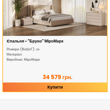
Cпальня - "Бруно" МіроМарк
Розміри (ВхШхГ): хх
Матеріал:
Виробник: МіроМарк
34 579 грн.
Купити