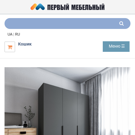
UA
|
RU
Кошик
Меню ☰
