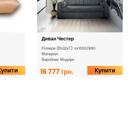
Диван Честер
Розміри (ВхШхГ): хх1000/890
Матеріал:
Виробник: Модерн
Купити
Купити
16 777 грн.