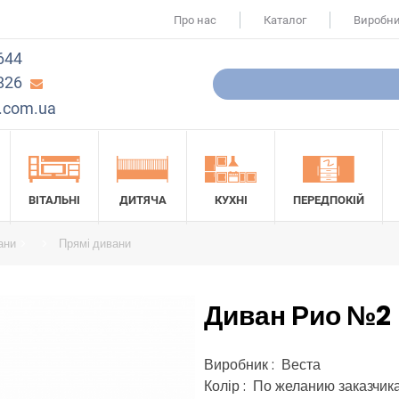
Про нас
Каталог
Виробн
644
826
.com.ua
ВІТАЛЬНІ
ДИТЯЧА
КУХНІ
ПЕРЕДПОКІЙ
ани
Прямі дивани
Диван Рио №2
Виробник : Веста
Колір : По желанию заказчик