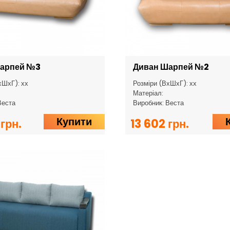
арпей №3
Диван Шарпей №2
хШхГ): хх
Розміри (ВхШхГ): хх
Матеріал:
Веста
Виробник: Веста
Купити
грн.
13 602 грн.