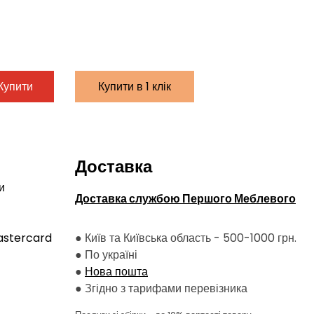
Купити
Купити в 1 клік
Доставка
и
Доставка службою Першого Меблевого
astercard
● Київ та Київська область - 500-1000 грн.
●
По україні
●
Нова пошта
●
Згідно з тарифами перевізника