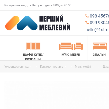
Ми працюємо для Вас у всі дні з 8:00 до 20:00
098 4567
099 9304
hello@1stm
ШАФИ КУПЕ /
М'ЯКІ МЕБЛІ
СПАЛЬНІ
РОЗПАШНІ
Головна сторінка
Каталог товарів
М'які меблі
Див