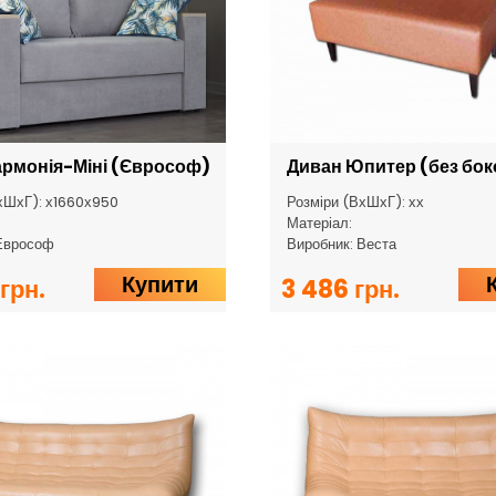
армонія-Міні (Єврософ)
Диван Юпитер (без бок
хШхГ): х1660х950
Розміри (ВхШхГ): хх
Матеріал:
Еврософ
Виробник: Веста
Купити
грн.
3 486 грн.