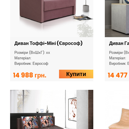
Диван Тоффі-Міні (Єврософ)
Диван Г
Розміри (ВхШхГ): хх
Розміри (В
Матеріал:
Матеріал:
Виробник: Еврософ
Виробник: 
Купити
14 988 грн.
14 477 