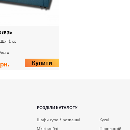
езарь
хШхГ): хх
Веста
Купити
грн.
РОЗДІЛИ КАТАЛОГУ
Шафи купе / розпашні
Кухні
М'які меблі
Передпокій