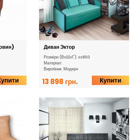
овин)
Диван Эктор
Розміри (ВхШхГ): хх850
Матеріал:
Виробник: Модерн
Купити
Купити
13 898 грн.