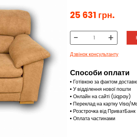
25 631 грн.
-
+
Дзвінок консультанту
Способи оплати
Готівкою за фактом доставк
У відділення нової пошти
Онлайн на сайті (Liqpay)
Переклад на картку Visa/M
Розстрочка від ПриватБанк
Оплата частинами