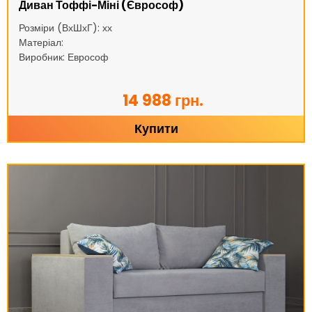
Диван Тоффі-Міні (Єврософ)
Розміри (ВхШхГ): хх
Матеріал:
Виробник: Еврософ
14 988 грн.
Купити