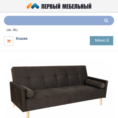
UA
|
RU
Кошик
Меню ☰
