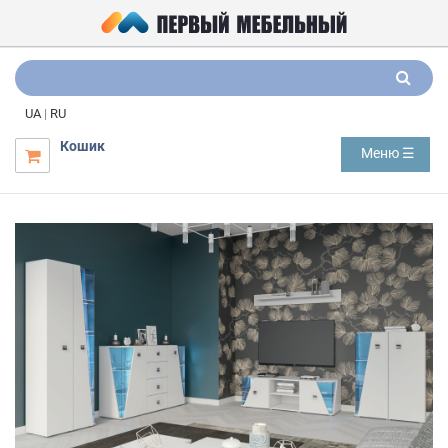
UA
|
RU
Кошик
Меню ☰
