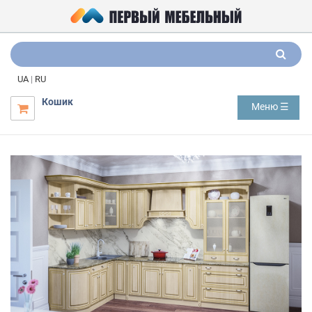
UA
|
RU
Кошик
Меню ☰
