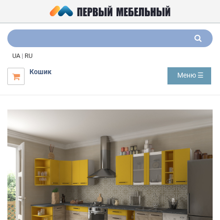
UA
|
RU
Кошик
Меню ☰
