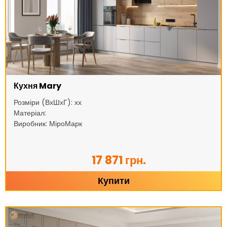
Кухня Mary
Розміри (ВхШхГ): хх
Матеріал:
Виробник: МіроМарк
17 871 грн.
Купити