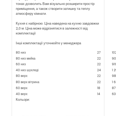
тонах дозволить Вам візуально розширити простір
приміщення, а також створити затишну та теплу
атмосферу кімнати.
Кухня є набірною. Ціна наведена на кухню завдовжки
2,0 м. Ціна може відрізнятися в залежності від
комплектації
Інші комплектації уточнюйте у менеджера
80 низ
27
10
80 низ мийка
22
90
60 низ
22
91
40 низ шухляді
24
1 
80 верх
22
98
80 верх вітрина
22
1 
60 верх
18
87
40 верх
14
63
Кольори: