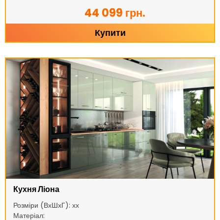
44 099 грн.
Купити
Кухня Ліона
Розміри (ВхШхГ): хх
Матеріал: