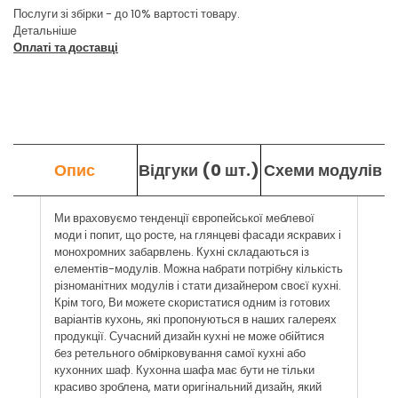
Послуги зі збірки - до 10% вартості товару.
Детальніше
Оплаті та доставці
Опис
Відгуки (0 шт.)
Схеми модулів
Ми враховуємо тенденції європейської меблевої
моди і попит, що росте, на глянцеві фасади яскравих і
монохромних забарвлень. Кухні складаються із
елементів-модулів. Можна набрати потрібну кількість
різноманітних модулів і стати дизайнером своєї кухні.
Крім того, Ви можете скористатися одним із готових
варіантів кухонь, які пропонуються в наших галереях
продукції. Сучасний дизайн кухні не може обійтися
без ретельного обмірковування самої кухні або
кухонних шаф. Кухонна шафа має бути не тільки
красиво зроблена, мати оригінальний дизайн, який