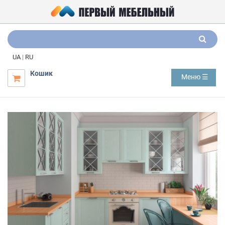
UA
|
RU
Кошик
Меню ☰
