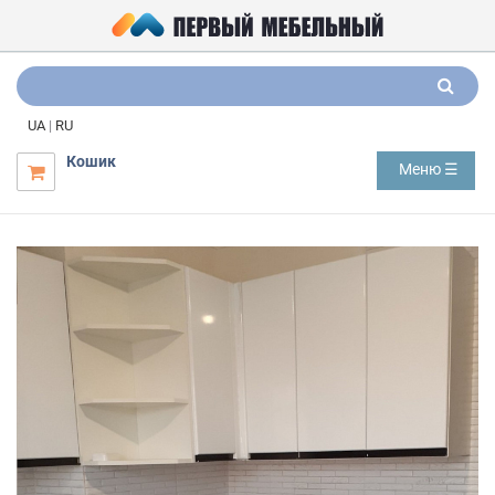
UA
|
RU
Кошик
Меню ☰
