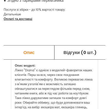
●
Згідно з тарифами перевізника
Послуги зі збірки - до 10% вартості товару.
Детальніше
Оплаті та доставці
Опис
Відгуки (0 шт.)
Опис моделі:
Ліжко "Diana" є однією з моделей-фавориток наших
клієнтів. Перш за все, через своє поєднання
елегантності та комфорту. Великою перевагою ліжка
з м'яким узголів'ям є можливість затишно
облаштуватися за переглядом фільмів перед сном,
читанням книги, або ж під час роботи за ноутбуком.
Таке ліжко даруватиме затишок та комфорт довгі
роки. Обирайте оббивку, що буде доповнювати ваш
інтер’єр, на вибір: екошкіра мат, екошкіра глянець,