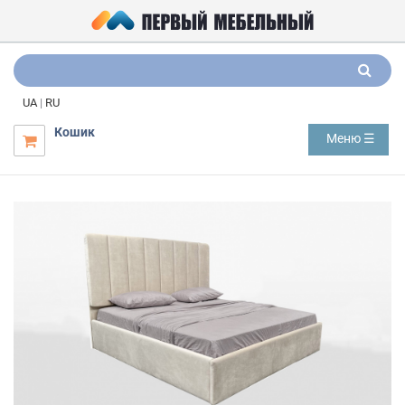
UA
|
RU
Кошик
Меню ☰
