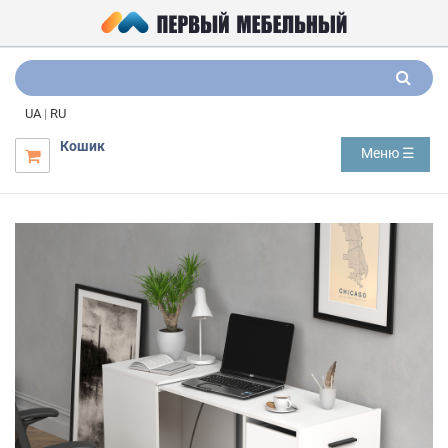
UA
|
RU
Кошик
Меню ☰
