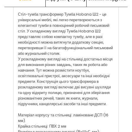
Стіл-тумба трансформер Тумба Hobana Ш2 - це
універсальні меблі, які легко перетворюються з
елегантної тумби в повноцінний робочий письмовий
стіл. У складеному вигляді Тумба Hobana Ш2
представляє собою компактну тумбу, але в разі
необхідності можна витягнути додаткову секцію,
перетворивши її на багатофункціональний письмовий
або журнальний столик.
У розкладеному вигляді на стільниці достатньо місця
для виконання різних завдань, таких як робота або
навчання. Тут можна розмістити ноутбук,
освітлювальні пристрої, аксесуари та інші необхідні
предмети. Конструкція цього трансформера в
розкладеному вигляді включає дві висувні шухляди
та одну відкриту полицю, призначені для зберігання
різноманітних речей, таких як книги, журнали,
підручники, канцелярські засоби та інші предмети.
Матеріал корпусу та стільниці: ламіноване ДСП (16
мм).
Крайка стільниці: ПВХ 2 мм
Розміри в розкладеному вигляді (ВхШхГ, мм):