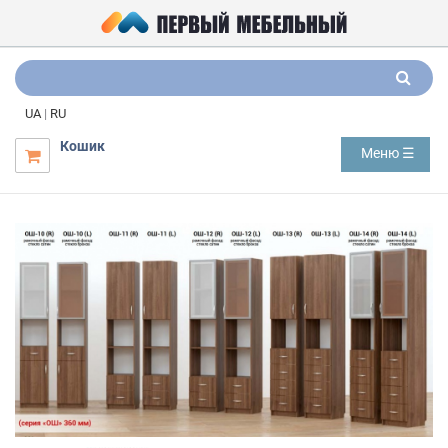
UA
|
RU
Кошик
Меню ☰
