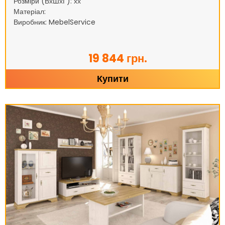
Розміри (ВхШхГ): хх
Матеріал:
Виробник: MebelService
19 844 грн.
Купити