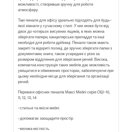
можливості, створивши зручну для роботи
атмосферу.
Такі пенали для офісу ідеально підходять для будь-
якої кімнати у сучасному стилі. У них може бути від
двох до чотирьох висувних ящиків, в яких можна
зберігати папери, канцелярське приладдя та інші
необхідні для роботи дрібниці. Пенали також мають
закриті та відкриті полиці, де зручно зберігати папки з
документами, книги, також усередині є різні за
розміром відділення для зберігання речей. Висока,
компактна конструкція таких меблів дає можливість
уміщатися в обмежених просторах, забезпечуючи при
цьому необхідне місце для зберігання та організації
речей.
Переваги офісних пеналів Максі Меблі серія ОШ-10,
11, 12, 13, 14:
-стильні та якісні меблі.
-допомагає заощадити простір.
-велика місткість.