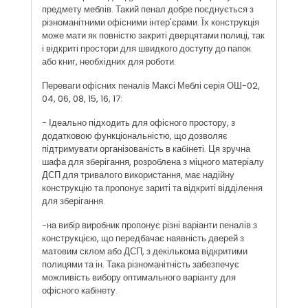
предмету меблів. Такий пенал добре поєднується з
різноманітними офісними інтер'єрами. Їх конструкція
може мати як повністю закриті дверцятами полиці, так
і відкриті простори для швидкого доступу до папок
або книг, необхідних для роботи.
Переваги офісних пеналів Максі Меблі серія ОШ-02,
04, 06, 08, 15, 16, 17:
- Ідеально підходить для офісного простору, з
додатковою функціональністю, що дозволяє
підтримувати організованість в кабінеті. Ця зручна
шафа для зберігання, розроблена з міцного матеріалу
ДСП для тривалого використання, має надійну
конструкцію та пропонує зариті та відкриті відділення
для зберігання.
-на вибір виробник пропонує різні варіанти пеналів з
конструкцією, що передбачає наявність дверей з
матовим склом або ДСП, з декількома відкритими
полицями та ін. Така різноманітність забезпечує
можливість вибору оптимального варіанту для
офісного кабінету.