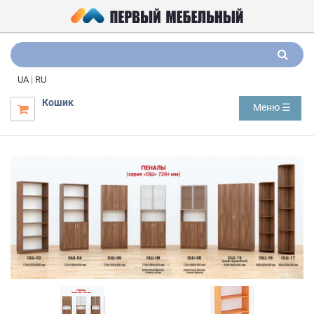
UA
|
RU
Кошик
Меню ☰
