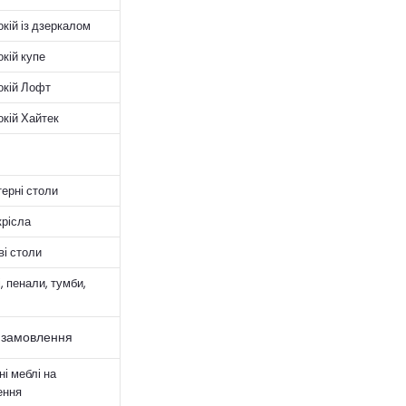
кій із дзеркалом
кій купе
окій Лофт
кій Хайтек
ерні столи
крісла
і столи
, пенали, тумби,
 замовлення
ні меблі на
ення