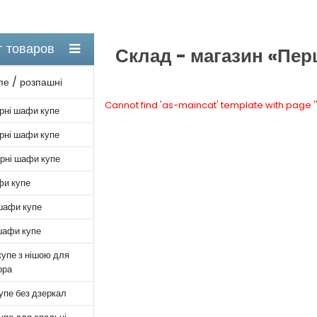
г товаров
Склад - магазин «Пе
е / розпашні
Cannot find 'as-maincat' template with page '
рні шафи купе
рні шафи купе
рні шафи купе
фи купе
шафи купе
шафи купе
упе з нішою для
ора
пе без дзеркал