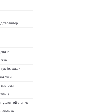
ід телевізор
дивани
ліжка
 тумби, шафи
воярусні
 системи
тільці
 туалетний столик
а-люлька