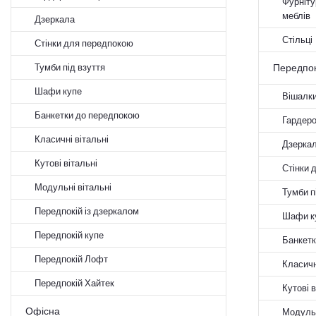
Фурніту
меблів
Дзеркала
Стільці
Стінки для передпокою
Тумби під взуття
Передпок
Шафи купе
Вішалк
Банкетки до передпокою
Гардер
Класичні вітальні
Дзерка
Кутові вітальні
Стінки 
Модульні вітальні
Тумби п
Передпокій із дзеркалом
Шафи к
Передпокій купе
Банкетк
Передпокій Лофт
Класичн
Передпокій Хайтек
Кутові в
Офісна
Модульн