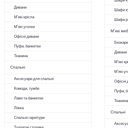
Шафи ку
Дивани
Шафи к
М'які крісла
Шафи р
М'які уголки
М'які меб
Офісні дивани
Безкарк
Пуфи, банкетки
Дивани
Тканина
М'які кр
Спальні
М'які у
Аксесуари для спальні
Офісні 
Комоди, тумби
Пуфи, б
Лави та банкетки
Тканина
Ліжка
Спальні
Спальні гарнітури
Аксесуа
Туалетні столики