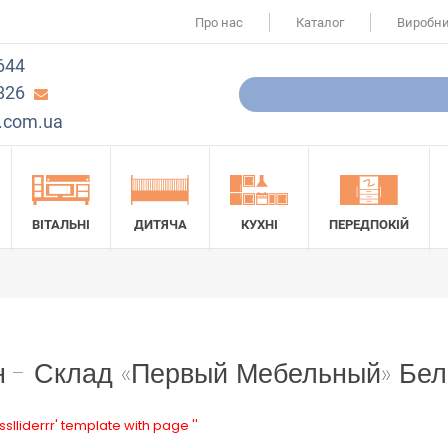
Про нас
Каталог
Виробн
644
826
.com.ua
ВІТАЛЬНІ
ДИТЯЧА
КУХНІ
ПЕРЕДПОКІЙ
н - Склад «Первый Мебельный» Бел
sslliderrr' template with page ''