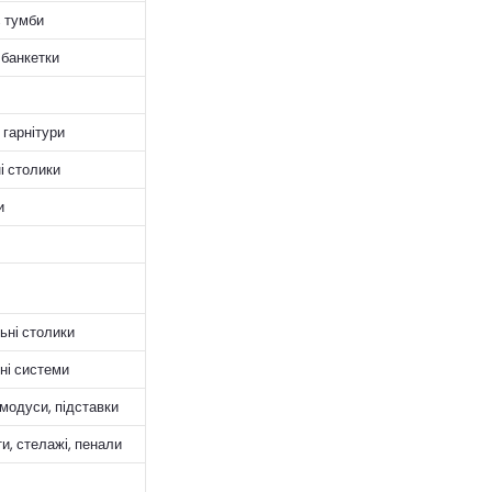
 тумби
 банкетки
 гарнітури
і столики
и
ні столики
ні системи
 модуси, підставки
и, стелажі, пенали