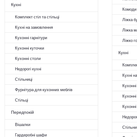
Кухні
Комоди 
Комплект стіл та стільці
Ліжка б
Кухні на замовлення
Ліжка м
Кухонні гарнітури
Ліжко г
Кухонні куточки
Кухні
Кухонні столи
Комплект
Недорогі кухні
Кухні н
Стільниці
Кухонні
Фурнітура для кухонних меблів
Кухонні
Стільці
Кухонні
Передпокій
Недорог
Вішалки
Стільни
Гардеробні шафи