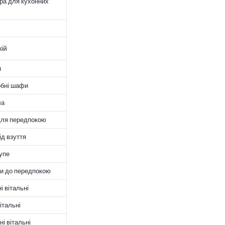
ра для кухонних
ій
и
обні шафи
ла
для передпокою
ід взуття
упе
и до передпокою
і вітальні
італьні
і вітальні