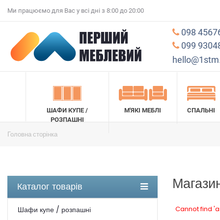
Ми працюємо для Вас у всі дні з 8:00 до 20:00
098 4567
099 9304
hello@1stm
ШАФИ КУПЕ /
М'ЯКІ МЕБЛІ
СПАЛЬНІ
РОЗПАШНІ
Головна сторінка
Магази
Каталог товарів
Cannot find 'a
Шафи купе / розпашні