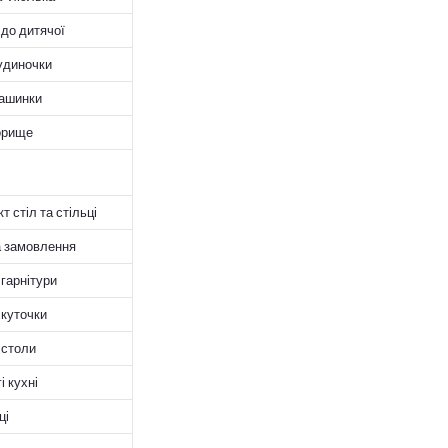
до дитячої
удиночки
ашинки
орище
 стіл та стільці
а замовлення
 гарнітури
 куточки
 столи
і кухні
ці