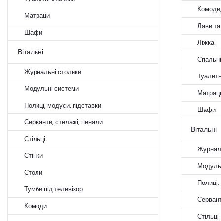
Комоди,
Матраци
Лави та
Шафи
Ліжка
Вітальні
Спальні
Журнальні столики
Туалетн
Модульні системи
Матрац
Полиці, модуси, підставки
Шафи
Серванти, стелажі, пенали
Вітальні
Стільці
Журналь
Стінки
Модуль
Столи
Полиці,
Тумби під телевізор
Сервант
Комоди
Стільці