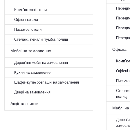
Передпо
Комп'ютерні столи
Передпо
Офісні крісла
Передп
Письмові столи
Передпо
Стелажі, пенали, тумби, полиці
Офісна
Меблі на замовлення
Комп'ют
Дерев'яні меблі на замовлення
Офісні 
Кухня на замовлення
Письмов
Шафи-купе/розпашні на замовлення
Стелажі
Двері на замовлення
полиці
Акції та знижки
Меблі на
Дерев'я
замовл