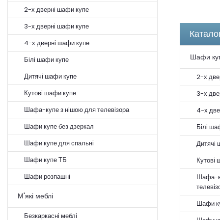
2-х дверні шафи купе
3-х дверні шафи купе
Катало
4-х дверні шафи купе
Шафи куп
Білі шафи купе
Дитячі шафи купе
2-х две
Кутові шафи купе
3-х две
Шафа-купе з нішою для телевізора
4-х две
Шафи купе без дзеркал
Білі ша
Шафи купе для спальні
Дитячі 
Шафи купе ТБ
Кутові 
Шафи розпашні
Шафа-к
телевіз
М'які меблі
Шафи ку
Безкаркасні меблі