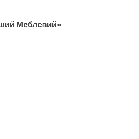
рший Меблевий»
'