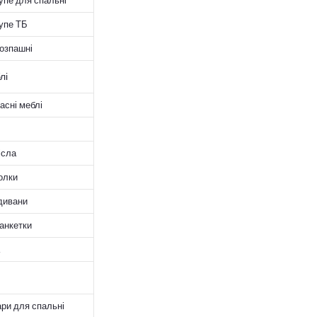
пе для спальні
упе ТБ
озпашні
лі
асні меблі
ісла
голки
дивани
анкетки
ри для спальні