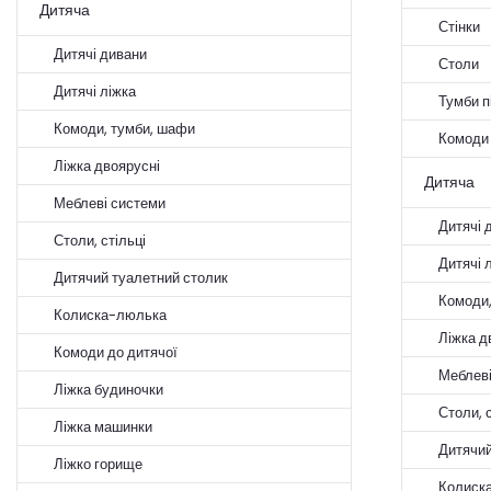
Дитяча
Стінки
Дитячі дивани
Столи
Дитячі ліжка
Тумби п
Комоди, тумби, шафи
Комоди
Ліжка двоярусні
Дитяча
Меблеві системи
Дитячі 
Столи, стільці
Дитячі 
Дитячий туалетний столик
Комоди,
Колиска-люлька
Ліжка д
Комоди до дитячої
Меблеві
Ліжка будиночки
Столи, с
Ліжка машинки
Дитячий
Ліжко горище
Колиск