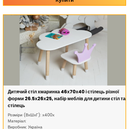
Дитячий стіл хмаринка 46х70х40 і стілець різної
форми 26.5х26х25, набір меблів для дитини стіл та
стілець
Розміри (ВхШхГ): х400х
Матеріал:
Виробник: Україна