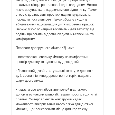
спальних місця, розташовані одне над одним. Нижнє
ліжко висувається, надаючи місце відпочинку. Також
внизу є два висувні, просторі ящики, куди можна
покласти постільні речі. Також збоку є сходи із
вбудованими ящиками для дитячих речей, іграшок.
Верхнє ліжко оснащене бортиками для захисту від
падінь, що робить відпочинок дитини безпечним та
комфортним.
Переваги двоярусного ліжка “КД-06”:
- перетворює невелику кімнату на комфортний
простір для сну та відпочинку двох дітей.
-Лаконічний дизайн, натуральні текстури дерева -
дуб, сосна, північне дерево, венге, горіх, надають
шарм цього ліжка.
-надає місце для зберігання речей під ліжком,
допомагає максимально збільшити простір у дитячій
спальні. Універсальність конструкції надає
можливості використання цього ліжка для дитячої
кімнати, щоб забезпечити місце для ігор та сну.