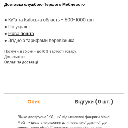
Доставка службою Першого Меблевого
● Київ та Київська область - 500-1000 грн.
●
По україні
●
Нова пошта
●
Згідно з тарифами перевізника
Послуги зі збірки - до 10% вартості товару.
Детальніше
Оплаті та доставці
Опис
Відгуки (0 шт.)
Ліжко двоярусне "КД-06" від меблевої фабрики Максі
Меблі - ідеальне рішення для невеликої дитячої, де
живуть двоє дітей. Її конструкція передбачає два