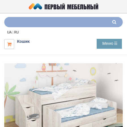
UA
|
RU
Кошик
Меню ☰
