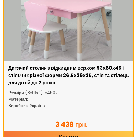
Дитячий столик з відкидним верхом 53х60х45 і
стільчик різної форми 26.5х26х25, стіл та стілець
для дітей до 7 років
Розміри (ВхШхГ): х450х
Матеріал:
Виробник: Україна
3 438 грн.
Купити