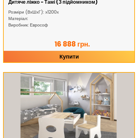
Дитяче ліжко - Тамі (З підйомником)
Розміри (ВхШхГ): х1200х
Матеріал:
Виробник: Еврософ
16 888 грн.
Купити