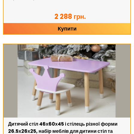
2 288 грн.
Купити
Дитячий стіл 46х60х45 і стілець різної форми
26.5х26х25, набір меблів для дитини стіл та