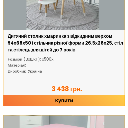
Дитячий столик хмаринка з відкидним верхом
54х68х50 і стільчик різної форми 26.5х26х25, стіл
та стілець для дітей до 7 років
Розміри (ВхШхГ): х500х
Матеріал:
Виробник: Україна
3 438 грн.
Купити