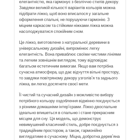
елегантністю, яка гармонує з безліччю стилів декору.
Завдяки великій кількості варіантів кольорів можна
підібрати ліжко, щоб воно вписалося у загальне
оформлення спальні, не порушуючи гармонію. З
міцним каркасом та стійкими ніжками ліжка можна
насолоджуватися спокійним сном.
Це ліжко, виготовлене з натуральної деревини в
універсальному дизайні, випромінює легку
елегантність. Вона приваблює своїми чистими лініями
та легким зовнішнім виглядом, тому відповідає
багатьом естетичним вимогам. Якщо вам потрібна
сучасна атмосфера, що дає відчуття вільні простору,
то завдяки повітряному декору узголів'я та заднього
ліжка, ви легко досягнете своєї мети.
Її чистий та сучасний дизайн з можливістю вибору
потрібного кольору оздоблення відмінно поєднується
з різними домашніми інтер'єрами. Ліжко двоспальне
ідеально впишеться в спальню і стане прекрасним
місцем для сну. Ця модель, що демонструє
невимушений класичний стиль, добре поєднується з
традиційним простором, а також, гармонійно
виглядатиме в сучасному. Міцна, добротна дерев'яна