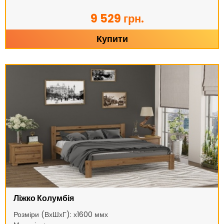
9 529 грн.
Купити
Ліжко Колумбія
Розміри (ВхШхГ): х1600 ммх