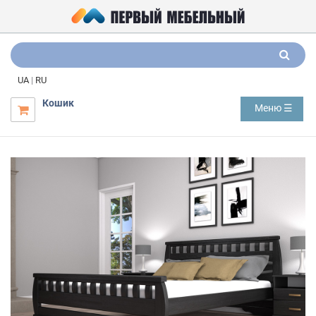
UA
|
RU
Кошик
Меню ☰
