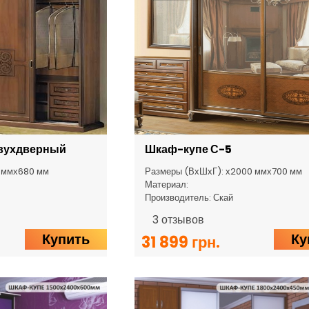
двухдверный
Шкаф-купе С-5
0 ммх680 мм
Размеры (ВхШхГ): х2000 ммх700 мм
Материал:
Производитель: Скай
3
отзывов
Купить
Ку
31 899 грн.