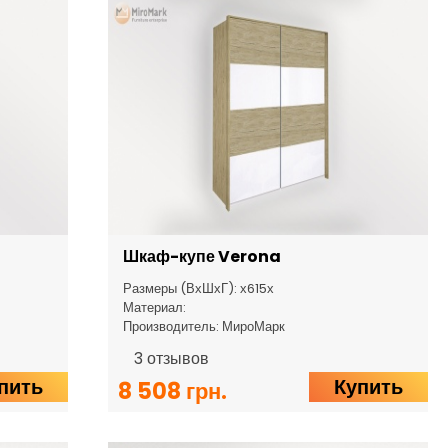
Шкаф-купе Verona
Размеры (ВхШхГ): х615х
Материал:
Производитель: МироМарк
3
отзывов
пить
Купить
8 508 грн.