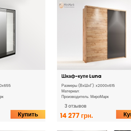
Шкаф-купе Luna
00х655
Размеры (ВхШхГ): х2000х615
Материал:
рк
Производитель: МироМарк
3
отзывов
Купить
Ку
14 277 грн.