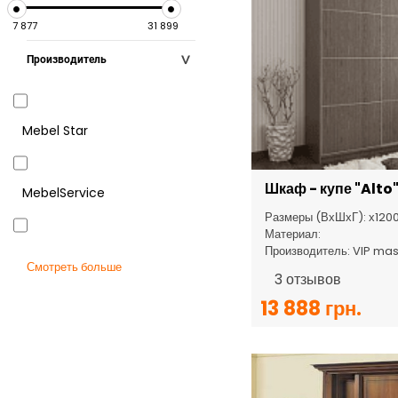
7 877
31 899
Производитель
Mebel Star
Шкаф - купе "Alto
MebelService
Размеры (ВхШхГ): х120
Материал:
Производитель: VIP mas
VIP master
Смотреть больше
3
отзывов
13 888 грн.
Макси Мебель
МироМарк