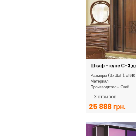
Первый Мебельный
Світ Меблів
Скай
Шкаф - купе С-3 
Размеры (ВхШхГ): х191
Сокме
Материал:
Производитель: Скай
3
отзывов
25 888 грн.