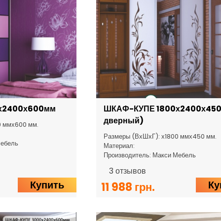
х2400х600мм
ШКАФ-КУПЕ 1800х2400х450
дверный)
0 ммх600 мм.
Размеры (ВхШхГ): х1800 ммх450 мм.
Мебель
Материал:
Производитель: Макси Мебель
3
отзывов
Купить
Ку
11 988 грн.