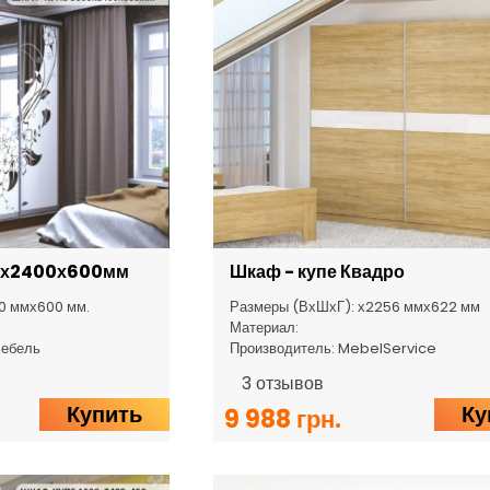
х2400х600мм
Шкаф - купе Квадро
0 ммх600 мм.
Размеры (ВхШхГ): х2256 ммх622 мм
Материал:
Мебель
Производитель: MebelService
3
отзывов
Купить
Ку
9 988 грн.