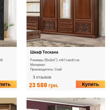
Шкаф Тоскана
15
Размеры (ВхШхГ): х197 смх61 см
Материал:
Производитель: Скай
3
отзывов
пить
Купить
23 588 грн.