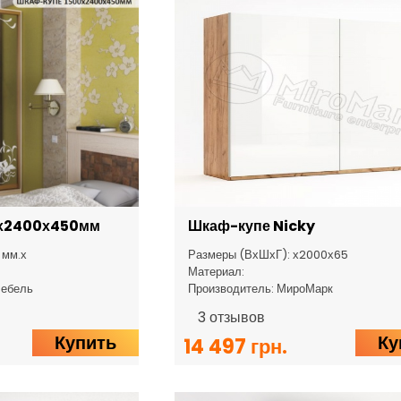
х2400х450мм
Шкаф-купе Nicky
 мм.х
Размеры (ВхШхГ): х2000х65
Материал:
Мебель
Производитель: МироМарк
3
отзывов
Купить
Ку
14 497 грн.