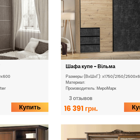
"
Шафа купе - Вільма
0х600
Размеры (ВхШхГ): х1750/2150/2500х6
Материал:
ter
Производитель: МироМарк
3
отзывов
Купить
Ку
16 391 грн.