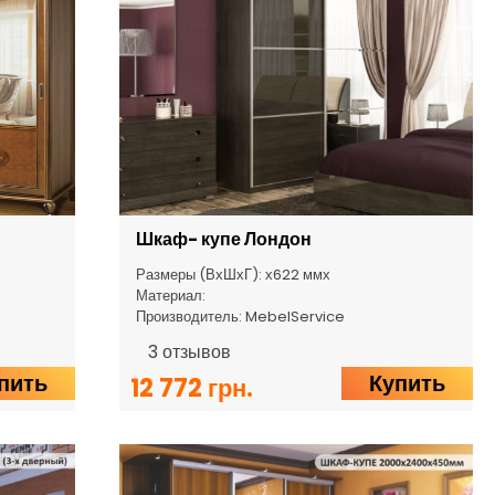
Шкаф- купе Лондон
Размеры (ВхШхГ): х622 ммх
Материал:
Производитель: MebelService
3
отзывов
пить
Купить
12 772 грн.