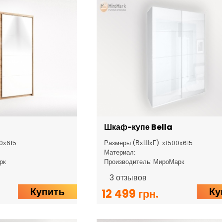
Шкаф-купе Bella
0х615
Размеры (ВхШхГ): х1500х615
Материал:
рк
Производитель: МироМарк
3
отзывов
Купить
Ку
12 499 грн.