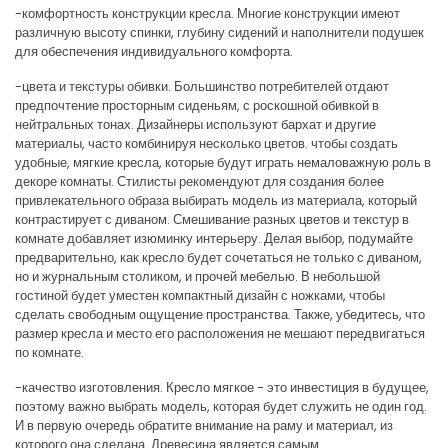
-комфортность конструкции кресла. Многие конструкции имеют
различную высоту спинки, глубину сидений и наполнители подушек
для обеспечения индивидуального комфорта.
-цвета и текстуры обивки. Большинство потребителей отдают
предпочтение просторным сиденьям, с роскошной обивкой в
нейтральных тонах. Дизайнеры используют бархат и другие
материалы, часто комбинируя несколько цветов. чтобы создать
удобные, мягкие кресла, которые будут играть немаловажную роль в
декоре комнаты. Стилисты рекомендуют для создания более
привлекательного образа выбирать модель из материала, который
контрастирует с диваном. Смешивание разных цветов и текстур в
комнате добавляет изюминку интерьеру. Делая выбор, подумайте
предварительно, как кресло будет сочетаться не только с диваном,
но и журнальным столиком, и прочей мебелью. В небольшой
гостиной будет уместен компактный дизайн с ножками, чтобы
сделать свободным ощущение пространства. Также, убедитесь, что
размер кресла и место его расположения не мешают передвигаться
по комнате.
-качество изготовления. Кресло мягкое - это инвестиция в будущее,
поэтому важно выбрать модель, которая будет служить не один год.
И в первую очередь обратите внимание на раму и материал, из
которого она сделана. Древесина является самым