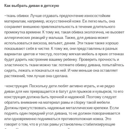
Как выбрать диван в детскую
-ткань обивки. Лучше отдавать предпочтение износостойким
материалам, например, искусственной коже. Ее легко мыть, она
сохраняет внешнюю привлекательность в течение длительного
промежутка времени. К тому же, такая обивка экологична, не вызовет
аллергических реакций у малыша. Также, для дивана может
использоваться вискоза, вельвет, деним. Эти ткани также хорошо
показывают себя в чистке. К тому же, они представлены в разных
вариантах цветов и текстур, поэтому мягкая мебель в ярких оттенках
будет дарить настроение вашему ребенку. Проверить прочность и
эластичность ткани можно так: потяните обивку дивана, попытайтесь
сидеть, лежать и покачаться на ней. И чем меньше она оставляет
растяжений, тем лучше она сделана.
-конструкция. Поскольку дети любят активно играть, и не редко
диван для них превращается в батут для прыжков и кувырков, то его
конструкция должна быть прочной и надежной. Поэтому следует
обратить внимание на материал рамы и сборку такой мебели.
Должны присутствовать надежные металлические крепежи. Если
поднять один передний угол дивана, то не должен поворачивается
или одновременно подниматься противоположная ножка. Это
говорит о том, что в углах рамы установлены стабилизирующие