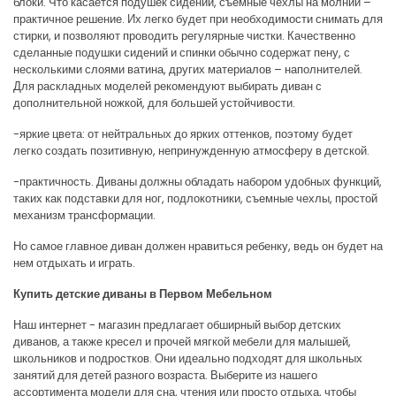
блоки. Что касается подушек сидений, съемные чехлы на молнии –
практичное решение. Их легко будет при необходимости снимать для
стирки, и позволяют проводить регулярные чистки. Качественно
сделанные подушки сидений и спинки обычно содержат пену, с
несколькими слоями ватина, других материалов – наполнителей.
Для раскладных моделей рекомендуют выбирать диван с
дополнительной ножкой, для большей устойчивости.
-яркие цвета: от нейтральных до ярких оттенков, поэтому будет
легко создать позитивную, непринужденную атмосферу в детской.
-практичность. Диваны должны обладать набором удобных функций,
таких как подставки для ног, подлокотники, съемные чехлы, простой
механизм трансформации.
Но самое главное диван должен нравиться ребенку, ведь он будет на
нем отдыхать и играть.
Купить детские диваны в Первом Мебельном
Наш интернет - магазин предлагает обширный выбор детских
диванов, а также кресел и прочей мягкой мебели для малышей,
школьников и подростков. Они идеально подходят для школьных
занятий для детей разного возраста. Выберите из нашего
ассортимента модели для сна, чтения или просто отдыха, чтобы