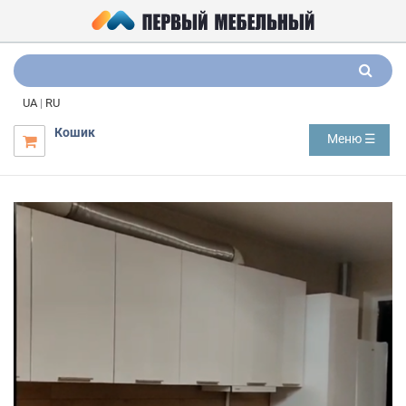
UA
|
RU
Кошик
Меню ☰
